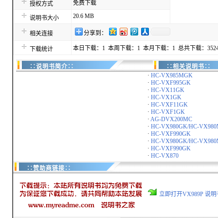
免费下载
授权方式
20.6 MB
说明书大小
分享到：
相关连接
本日下载：1 本周下载：1 本月下载：1 总共下载：352
下载统计
∷说明书简介∷
∷相关说明书∷
·
HC-VX985MGK
·
HC-VXF995GK
·
HC-VX11GK
·
HC-VX1GK
·
HC-VXF11GK
·
HC-VXF1GK
·
AG-DVX200MC
·
HC-VX980GK/HC-VX98
·
HC-VXF990GK
·
HC-VX980GK/HC-VX98
·
HC-VXF990GK
·
HC-VX870
∷赞助商链接∷
立即打开VX989P 说