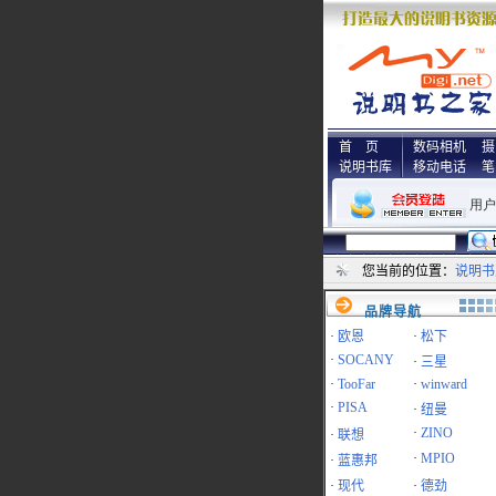
首 页
数码相机
摄
说明书库
移动电话
笔
您当前的位置：
说明书
品牌导航
·
欧恩
·
松下
·
SOCANY
·
三星
·
TooFar
·
winward
·
PISA
·
纽曼
·
ZINO
·
联想
·
MPIO
·
蓝惠邦
·
现代
·
德劲