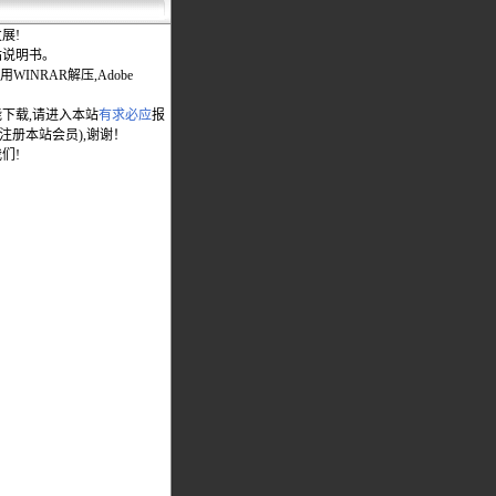
展!
站说明书。
WINRAR解压,Adobe
能下载,请进入本站
有求必应
报
先注册本站会员),谢谢！
们!