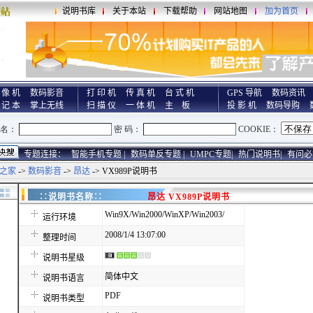
说明书库
关于本站
下载帮助
网站地图
加为首页
 像 机
数码影音
打 印 机
传 真 机
台 式 机
GPS 导航
数码资讯
 记 本
掌上无线
扫 描 仪
一 体 机
主 板
投 影 机
数码导购
专题连接：
智能手机专题 |
数码单反专题 |
UMPC专题|
热门说明书|
有问必
之家
->
数码影音
->
昂达
-> VX989P说明书
∷说明书名称∷
昂达 VX989P说明书
Win9X/Win2000/WinXP/Win2003/
运行环境
2008/1/4 13:07:00
整理时间
说明书星级
简体中文
说明书语言
PDF
说明书类型