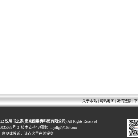
关于本站
|
网站地图
|
友情链接
|
下
022
说明书之家(南京四重奏科贸有限公司)
All Rights Reserved
035679号-2
技术支持与报障：mydigi@163.com
、意见或投诉，
请点这里在线提交