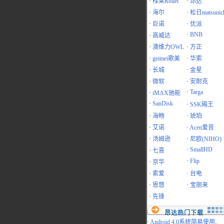
·
禄莱Rollei
·
昂达
·
海尔
·
松日matsunic
·
巨诺
·
优派
·
BNB
·
高威达
·
澳维力OWL
·
方正
·
geimei歌美
·
华索
·
长城
·
金星
·
微软
·
安耐克
·
Targa
·
iMAX驰能
·
SanDisk
·
SSK飚王
·
海畅
·
琥珀
·
艾诺
·
Acen爱音
·
汤姆逊
·
尼欧(NIHO)
·
SmallHD
·
七喜
·
Flip
·
京华
·
索爱
·
台电
·
恩悠
·
宝丽来
·
先锋
昂达热门下载
·
Android 4.0系统简易使用..