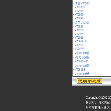
·
炫音VX505
·
VX939+
·
VX939
·
VX969
·
VX898
·
炫音VX707
·
VX828
·
VX979
·
VX989P
·
VX929
·
VX979LE
·
VX959
·
VX979P
·
VP90 3D版
·
VP72 3D版
·
VX610WP
·
VP70 3D版
·
VX818S
·
VP80 3D版
Copyright © 2002-2
备案号：
苏ICP备15
对本站有任何建议