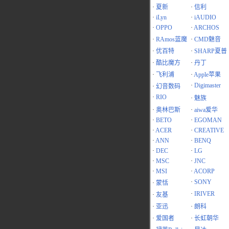
·
夏新
·
信利
·
iLyn
·
iAUDIO
·
OPPO
·
ARCHOS
·
RAmos蓝魔
·
CMD魅音
·
优百特
·
SHARP夏普
·
酷比魔方
·
丹丁
·
飞利浦
·
Apple苹果
·
Digimaster
·
幻音数码
·
RIO
·
魅族
·
奥林巴斯
·
aiwa爱华
·
BETO
·
EGOMAN
·
ACER
·
CREATIVE
·
ANN
·
BENQ
·
DEC
·
LG
·
MSC
·
JNC
·
MSI
·
ACORP
·
SONY
·
蒙恬
·
IRIVER
·
友基
·
亚迅
·
朗科
·
爱国者
·
长虹朝华