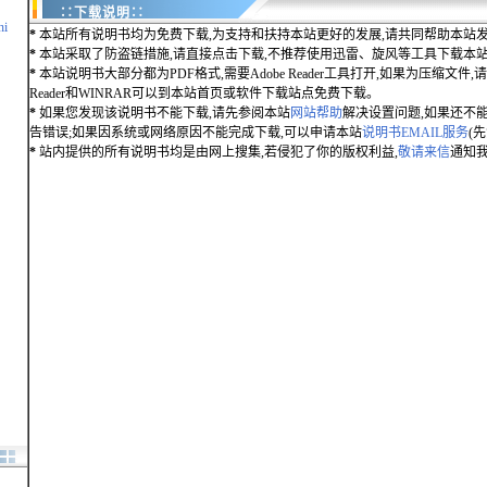
∷下载说明∷
hi
*
本站所有说明书均为免费下载,为支持和扶持本站更好的发展,请共同帮助本站发
*
本站采取了防盗链措施,请直接点击下载,不推荐使用迅雷、旋风等工具下载本
*
本站说明书大部分都为PDF格式,需要Adobe Reader工具打开,如果为压缩文件,请用
Reader和WINRAR可以到本站首页或软件下载站点免费下载。
*
如果您发现该说明书不能下载,请先参阅本站
网站帮助
解决设置问题,如果还不
告错误;如果因系统或网络原因不能完成下载,可以申请本站
说明书EMAIL服务
(
*
站内提供的所有说明书均是由网上搜集,若侵犯了你的版权利益,
敬请来信
通知我