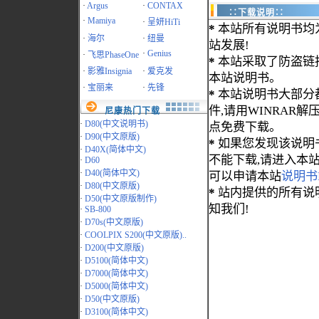
·
Argus
·
CONTAX
∷下载说明∷
·
Mamiya
·
呈妍HiTi
*
本站所有说明书均
·
海尔
·
纽曼
站发展!
·
Genius
·
飞思PhaseOne
*
本站采取了防盗链
·
影雅Insignia
·
爱克发
本站说明书。
·
宝丽来
·
先锋
*
本站说明书大部分都为
件,请用WINRAR解压
尼康热门下载
·
D80(中文说明书)
点免费下载。
·
D90(中文原版)
*
如果您发现该说明
·
D40X(简体中文)
不能下载,请进入本
·
D60
·
D40(简体中文)
可以申请本站
说明书
·
D80(中文原版)
*
站内提供的所有说
·
D50(中文原版制作)
知我们!
·
SB-800
·
D70s(中文原版)
·
COOLPIX S200(中文原版)..
·
D200(中文原版)
·
D5100(简体中文)
·
D7000(简体中文)
·
D5000(简体中文)
·
D50(中文原版)
·
D3100(简体中文)