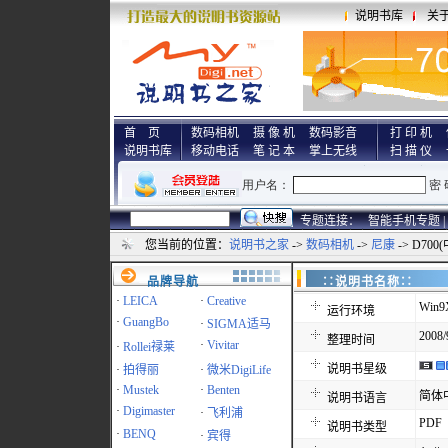
说明书库
关
首 页
数码相机
摄 像 机
数码影音
打 印 机
说明书库
移动电话
笔 记 本
掌上无线
扫 描 仪
专题连接：
智能手机专题 |
您当前的位置：
说明书之家
->
数码相机
->
尼康
-> D70
品牌导航
∷说明书名称
·
LEICA
·
Creative
Win9
运行环境
·
GuangBo
·
SIGMA适马
2008/
整理时间
·
Vivitar
·
Rollei禄莱
说明书星级
·
拍得丽
·
微米DigiLife
·
Mustek
·
Benten
简体
说明书语言
·
Digimaster
·
飞利浦
PDF
说明书类型
·
BENQ
·
宾得