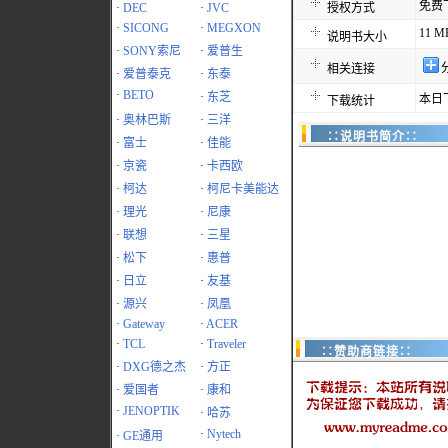
免费
·
DEC
·
JVC
授权方式
·
SICONG
·
MEGXON
11 M
说明书大小
·
SONY索尼
·
爱普生
相关连接
·
爱普泰克
·
东泰
·
BETO
·
东芝
本日
下载统计
·
奥林巴斯
·
三洋
∷说明书简介∷
·
富士
·
佳能
·
京瓷
·
卡西欧
·
柯达
·
柯尼卡美能达
·
理光
·
尼康
·
联想
·
三星
·
松下
·
惠普
·
日立
·
友基
·
源兴
·
凤凰
·
Gateway
·
ACER
·
TCL
·
Traveler
∷赞助商链接∷
·
DXG德之杰
·
方正
·
爱国者
·
康和
·
JENOPTIK
·
哈苏
·
Nytech
·
GE通用