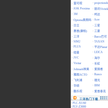
·
projectiond
·
富可视
·
ASK Proxima
·
丽讯Vivite
·
3M
·
柯达
·
Acer
·
Optoma奥图码
·
日立
·
三星
·
惠普(康柏)
·
三菱
·
三洋
·
Barco巴可
·
SIM2
·
TAXAN
·
PLUS
·
平达Planar
·
LEICA
·
纽曼
·
JVC
·
海尔
·
Vivitar
·
长虹
·
Jolimark映美
·
爱国者
·
Runco
·
雅图ACTO
·
飞利浦
·
理光
·
IBM
·
华硕
·
酷乐视
·
爱普泰克
三洋热门下载
·
PLC-XU60
·
PLV-Z3000