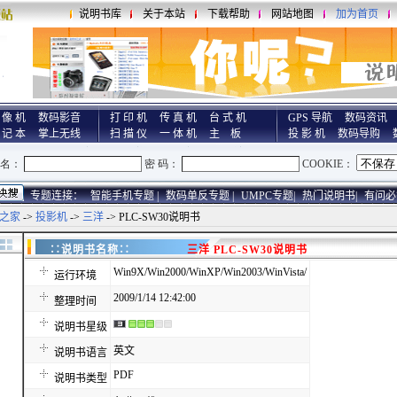
说明书库
关于本站
下载帮助
网站地图
加为首页
 像 机
数码影音
打 印 机
传 真 机
台 式 机
GPS 导航
数码资讯
 记 本
掌上无线
扫 描 仪
一 体 机
主 板
投 影 机
数码导购
专题连接：
智能手机专题 |
数码单反专题 |
UMPC专题|
热门说明书|
有问必
之家
->
投影机
->
三洋
-> PLC-SW30说明书
∷说明书名称∷
三洋 PLC-SW30说明书
Win9X/Win2000/WinXP/Win2003/WinVista/
运行环境
2009/1/14 12:42:00
整理时间
说明书星级
英文
说明书语言
PDF
说明书类型