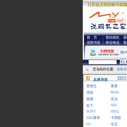
首 页
数码相机
摄
说明书库
移动电话
笔
您当前的位置：
说明书
品牌导航
·
爱普生
·
夏普
·
BenQ
·
佳能
·
联想
·
优派
·
NEC
·
松下
·
SONY
·
DELL
·
EIKI爱其
·
卡西欧
·
LG
·
东芝