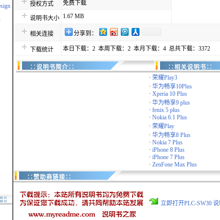
免费下载
授权方式
esign
1.67 MB
k
说明书大小
分享到：
相关连接
本日下载：2 本周下载：2 本月下载：4 总共下载：3372
下载统计
∷说明书简介∷
∷相关说明书∷
·
荣耀Play3
·
华为畅享10Plus
·
Xperia 10 Plus
·
华为畅享9 plus
·
fenix 5 plus
·
Nokia 6.1 Plus
·
荣耀Play
·
华为畅享8 Plus
·
Nokia 7 Plus
·
iPhone 8 Plus
·
iPhone 7 Plus
·
ZenFone Max Plus
∷赞助商链接∷
立即打开PLC-SW30