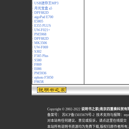
·
USB迷你王MP3
·
月光宝盒 a5
·
DPF882D
·
aigoPad E700
·
E5805
·
E355 PLUS
·
UW-F021+
·
PM5968
·
DPF882D
·
MK3506
·
UW-F069
·
S302
·
F585 Plus
·
S580
·
F869
·
E086
·
PM5936
·
ephoto F5050
·
F965R
Copyright © 2002-2022
说明书之家(南京四重奏科贸有
备案号：
苏ICP备15035679号-2
技术支持与报障：mydigi
对本站有任何建议、意见或投诉，
请点这里在线提交
本站所有说明书资源均为免费下载,版权归原作者所有