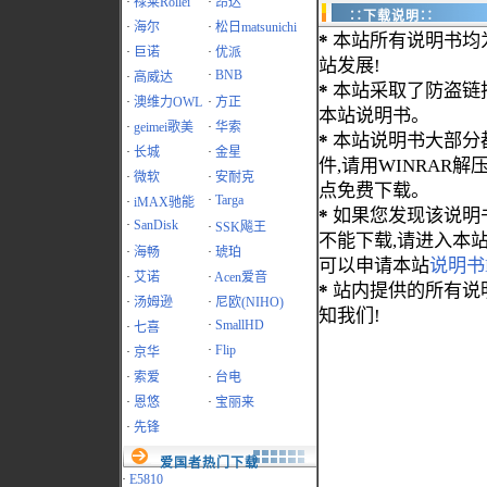
·
禄莱Rollei
·
昂达
∷下载说明∷
·
海尔
·
松日matsunichi
*
本站所有说明书均
·
巨诺
·
优派
站发展!
·
BNB
·
高威达
*
本站采取了防盗链
·
澳维力OWL
·
方正
本站说明书。
·
geimei歌美
·
华索
*
本站说明书大部分都为
·
长城
·
金星
件,请用WINRAR解压
·
微软
·
安耐克
点免费下载。
·
Targa
·
iMAX驰能
*
如果您发现该说明
·
SanDisk
·
SSK飚王
不能下载,请进入本
·
海畅
·
琥珀
可以申请本站
说明书
·
艾诺
·
Acen爱音
*
站内提供的所有说
·
汤姆逊
·
尼欧(NIHO)
知我们!
·
SmallHD
·
七喜
·
Flip
·
京华
·
索爱
·
台电
·
恩悠
·
宝丽来
·
先锋
爱国者热门下载
·
E5810