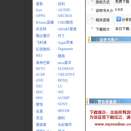
免费下载
授权方式
·
夏新
·
信利
6 KB
·
iLyn
·
iAUDIO
说明书大小
·
OPPO
·
ARCHOS
分享
相关连接
·
RAmos蓝魔
·
CMD魅音
本日下载：
·
优百特
·
SHARP夏普
下载统计
·
酷比魔方
·
丹丁
∷说明书简介∷
·
飞利浦
·
Apple苹果
·
Digimaster
·
幻音数码
·
RIO
·
魅族
·
奥林巴斯
·
aiwa爱华
·
BETO
·
EGOMAN
·
ACER
·
CREATIVE
·
ANN
·
BENQ
·
DEC
·
LG
·
MSC
·
JNC
·
MSI
·
ACORP
∷赞助商链接∷
·
SONY
·
蒙恬
·
IRIVER
·
友基
·
亚迅
·
朗科
·
爱国者
·
长虹朝华