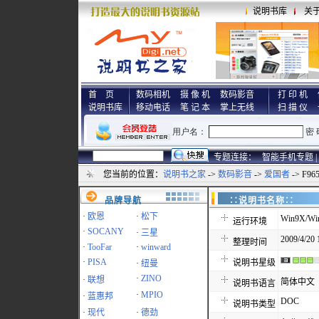
说明书库
关
首 页
数码相机
摄 像 机
数码影音
打 印 机
说明书库
移动电话
笔 记 本
掌上无线
扫 描 仪
专题连接：
智能手机专题 |
您当前的位置：
说明书之家
->
数码影音
->
爱国者
-> F9
品牌导航
∷说明书名称
·
欧恩
·
松下
Win9X/Win
运行环境
·
SOCANY
·
三星
2009/4/20 
整理时间
·
TooFar
·
winward
·
PISA
说明书星级
·
纽曼
·
ZINO
·
联想
简体中文
说明书语言
·
MPIO
·
蓝惠邦
DOC
说明书类型
·
现代
·
德劲