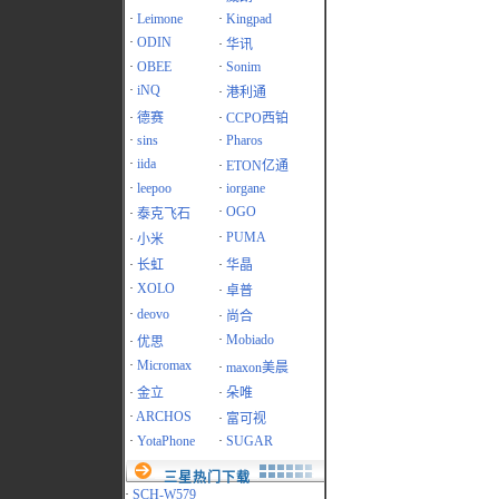
·
Leimone
·
Kingpad
·
ODIN
·
华讯
·
OBEE
·
Sonim
·
iNQ
·
港利通
·
德赛
·
CCPO西铂
·
sins
·
Pharos
·
iida
·
ETON亿通
·
leepoo
·
iorgane
·
OGO
·
泰克飞石
·
PUMA
·
小米
·
长虹
·
华晶
·
XOLO
·
卓普
·
deovo
·
尚合
·
Mobiado
·
优思
·
Micromax
·
maxon美晨
·
金立
·
朵唯
·
ARCHOS
·
富可视
·
YotaPhone
·
SUGAR
三星热门下载
·
SCH-W579