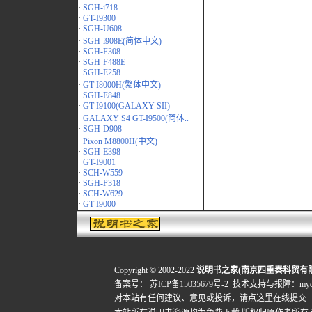
·
SGH-i718
·
GT-I9300
·
SGH-U608
·
SGH-i908E(简体中文)
·
SGH-F308
·
SGH-F488E
·
SGH-E258
·
GT-I8000H(繁体中文)
·
SGH-E848
·
GT-I9100(GALAXY SII)
·
GALAXY S4 GT-I9500(简体..
·
SGH-D908
·
Pixon M8800H(中文)
·
SGH-E398
·
GT-I9001
·
SCH-W559
·
SGH-P318
·
SCH-W629
·
GT-I9000
Copyright © 2002-2022
说明书之家(南京四重奏科贸有
备案号：
苏ICP备15035679号-2
技术支持与报障：mydigi
对本站有任何建议、意见或投诉，
请点这里在线提交