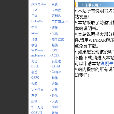
·
步步高vivo
·
京瓷
∷下载说明∷
·
日立
·
卡西欧
*
本站所有说明书均
·
三洋
·
万利达
站发展!
·
DoCoMo
·
三巨网GNET
*
本站采取了防盗链
·
中讯
·
纽曼
本站说明书。
·
i-mate
·
乐讯
*
本站说明书大部分都为
·
琦基
·
振华欧比
件,请用WINRAR解压
·
联创
·
魅族
点免费下载。
·
SciPhone
·
KDDI
*
如果您发现该说明
·
mobinnova
·
ACER
不能下载,请进入本
·
海信
·
友信达
可以申请本站
说明书
·
DELL
·
PALM
*
站内提供的所有说
·
Google
·
惠普
知我们!
·
OPPO
·
和信
·
金鹏
·
金翰
·
VIM伟恩
·
大显
·
东信
·
齐乐
·
纽特
·
天语
·
NAIDE
·
华讯方舟
·
COSUN
·
葳朗