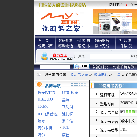
说明书库
关
首 页
数码相机
摄 像 机
数码影音
打 印 机
说明书库
移动电话
笔 记 本
掌上无线
扫 描 仪
专题连接：
智能手机专题 |
您当前的位置：
说明书之家
->
移动电话
->
三星
-> GT-
品牌导航
∷说明书名称
·
倚天E-TEN
·
UT斯达康
Win9X/Win
运行环境
·
UBiQUiO
·
黑莓
2009/9/9 1
整理时间
·
iKoMo
·
飞利浦
说明书星级
·
HTC(多普达)
·
迪比特
·
波导
·
爱立信
繁体中文
说明书语言
·
TCL
·
阿尔卡特
PDF
说明书类型
·
海尔
·
康佳