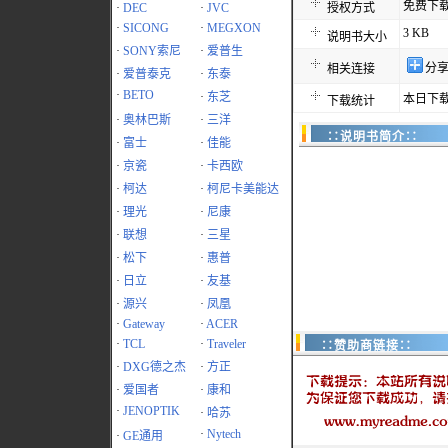
免费下
·
DEC
·
JVC
授权方式
·
SICONG
·
MEGXON
3 KB
说明书大小
·
SONY索尼
·
爱普生
分
相关连接
·
爱普泰克
·
东泰
·
BETO
·
东芝
本日下载
下载统计
·
奥林巴斯
·
三洋
∷说明书简介∷
·
富士
·
佳能
·
京瓷
·
卡西欧
·
柯达
·
柯尼卡美能达
·
理光
·
尼康
·
联想
·
三星
·
松下
·
惠普
·
日立
·
友基
·
源兴
·
凤凰
·
Gateway
·
ACER
·
TCL
·
Traveler
∷赞助商链接∷
·
DXG德之杰
·
方正
·
爱国者
·
康和
·
JENOPTIK
·
哈苏
·
Nytech
·
GE通用