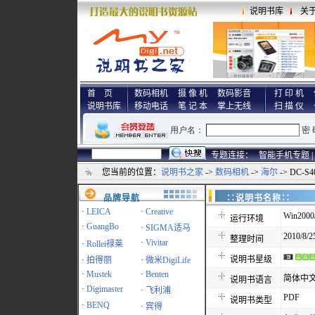
说明书库
关
首 页
数码相机
摄 像 机
数码影音
打 印 机
说明书库
移动电话
笔 记 本
掌上无线
扫 描 仪
专题连接：
智能手机专题 |
您当前的位置：
说明书之家
->
数码相机
->
海尔
-> DC-
品牌导航
∷说明书名称
·
LEICA
·
Creative
Win2000
运行环境
·
GuangBo
·
SIGMA适马
2010/8/2
整理时间
·
Vivitar
·
Rollei禄莱
说明书星级
·
拍得丽
·
微米DigiLife
·
Mustek
·
Benten
简体中
说明书语言
·
Digimaster
·
飞利浦
PDF
说明书类型
·
BENQ
·
宾得