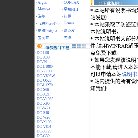
·
Argus
·
CONTAX
∷下载说明∷
·
Mamiya
·
呈妍HiTi
*
本站所有说明书均
·
海尔
·
纽曼
站发展!
·
Genius
·
飞思PhaseOne
*
本站采取了防盗链
·
影雅Insignia
·
爱克发
本站说明书。
·
宝丽来
·
先锋
*
本站说明书大部分都为
件,请用WINRAR解压
海尔热门下载
点免费下载。
·
DC-L90
·
DC-A30
*
如果您发现该说明
·
DC-T9
·
DC-L1080
不能下载,请进入本
·
DC-V1080
可以申请本站
说明书
·
DC-V805W
·
DC-Q520
*
站内提供的所有说
·
DC-L1270
知我们!
·
DC-S66
·
DC-A21
·
DC-V1082
·
DC-X90
·
DC-W21
·
DC-S40
·
DC-W26
·
DC-X100
·
DC-V801
·
DC-X120
·
DC-G30