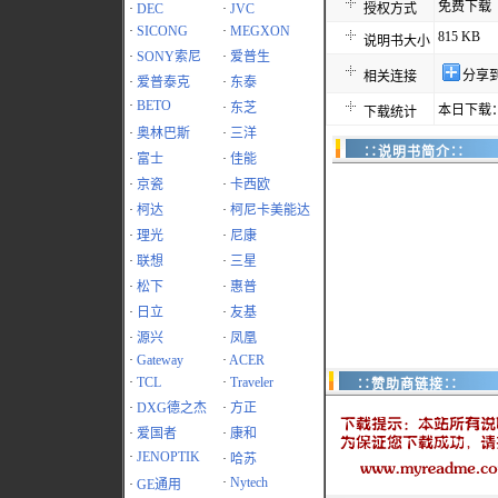
免费下载
·
DEC
·
JVC
授权方式
·
SICONG
·
MEGXON
815 KB
说明书大小
·
SONY索尼
·
爱普生
分享
相关连接
·
爱普泰克
·
东泰
·
BETO
·
东芝
本日下载：
下载统计
·
奥林巴斯
·
三洋
∷说明书简介∷
·
富士
·
佳能
·
京瓷
·
卡西欧
·
柯达
·
柯尼卡美能达
·
理光
·
尼康
·
联想
·
三星
·
松下
·
惠普
·
日立
·
友基
·
源兴
·
凤凰
·
Gateway
·
ACER
·
TCL
·
Traveler
∷赞助商链接∷
·
DXG德之杰
·
方正
·
爱国者
·
康和
·
JENOPTIK
·
哈苏
·
Nytech
·
GE通用