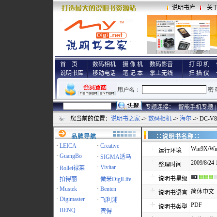
说明书库
关
首 页
数码相机
摄 像 机
数码影音
打 印 机
说明书库
移动电话
笔 记 本
掌上无线
扫 描 仪
专题连接：
智能手机专题 |
您当前的位置：
说明书之家
->
数码相机
->
海尔
-> DC-
品牌导航
∷说明书名称
·
LEICA
·
Creative
Win9X/Win
运行环境
·
GuangBo
·
SIGMA适马
2009/8/24 
整理时间
·
Vivitar
·
Rollei禄莱
说明书星级
·
拍得丽
·
微米DigiLife
·
Mustek
·
Benten
简体中文
说明书语言
·
Digimaster
·
飞利浦
PDF
说明书类型
·
BENQ
·
宾得