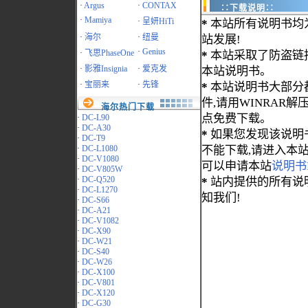
·
Argus
·
CONTAX
∷下载说明∷
·
Mamiya
·
呈妍HiTi
*
本站所有说明书均
·
海尔
·
纽曼
站发展!
·
Genius
·
飞思PhaseOne
*
本站采取了防盗链
·
影雅Insignia
·
爱克发
本站说明书。
·
宝丽来
·
先锋
*
本站说明书大部分都为
件,请用WINRAR解压
海尔热门下载
点免费下载。
·
DC-L90
·
DC-A30
*
如果您发现该说明
·
DC-T9
·
DC-L1080
不能下载,请进入本
·
DC-V1080
可以申请本站
说明书
·
DC-V805W
·
DC-Q520
*
站内提供的所有说
·
DC-L1270
知我们!
·
DC-S66
·
DC-A21
·
DC-V1082
·
DC-X90
·
DC-W21
·
DC-S40
·
DC-W26
·
DC-X100
·
DC-V801
·
DC-X120
·
DC-G30