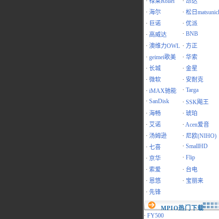
·
禄莱Rollei
·
昂达
·
海尔
·
松日matsunic
·
巨诺
·
优派
·
BNB
·
高威达
·
澳维力OWL
·
方正
·
geimei歌美
·
华索
·
长城
·
金星
·
微软
·
安耐克
·
Targa
·
iMAX驰能
·
SanDisk
·
SSK飚王
·
海畅
·
琥珀
·
艾诺
·
Acen爱音
·
汤姆逊
·
尼欧(NIHO)
·
SmallHD
·
七喜
·
Flip
·
京华
·
索爱
·
台电
·
恩悠
·
宝丽来
·
先锋
MPIO热门下载
·
FY500