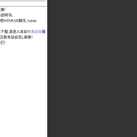
展!
站说明书。
WINRAR解压,Adobe
能下载,请进入本站
有求必应
报
先注册本站会员),谢谢！
们!