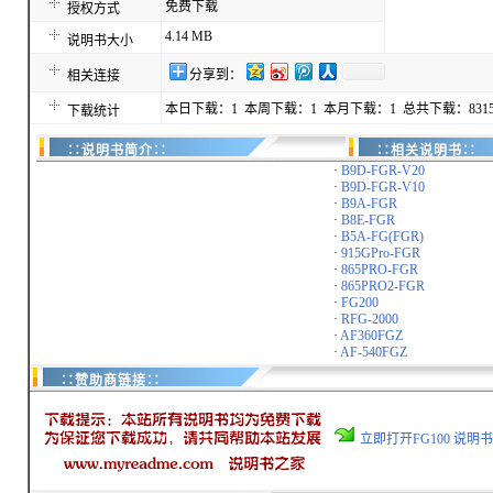
免费下载
授权方式
4.14 MB
说明书大小
分享到：
相关连接
本日下载：1 本周下载：1 本月下载：1 总共下载：831
下载统计
∷说明书简介∷
∷相关说明书∷
·
B9D-FGR-V20
·
B9D-FGR-V10
·
B9A-FGR
·
B8E-FGR
·
B5A-FG(FGR)
·
915GPro-FGR
·
865PRO-FGR
·
865PRO2-FGR
·
FG200
·
RFG-2000
·
AF360FGZ
·
AF-540FGZ
∷赞助商链接∷
立即打开FG100 说明