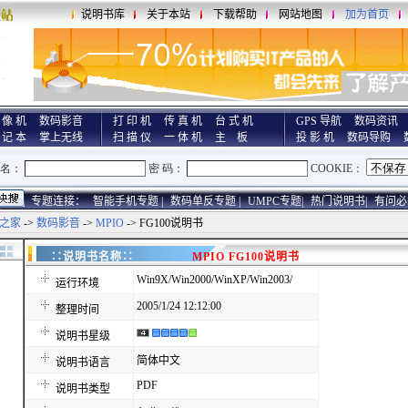
说明书库
关于本站
下载帮助
网站地图
加为首页
 像 机
数码影音
打 印 机
传 真 机
台 式 机
GPS 导航
数码资讯
 记 本
掌上无线
扫 描 仪
一 体 机
主 板
投 影 机
数码导购
专题连接：
智能手机专题 |
数码单反专题 |
UMPC专题|
热门说明书|
有问必
之家
->
数码影音
->
MPIO
-> FG100说明书
∷说明书名称∷
MPIO FG100说明书
Win9X/Win2000/WinXP/Win2003/
运行环境
2005/1/24 12:12:00
整理时间
说明书星级
简体中文
说明书语言
PDF
说明书类型