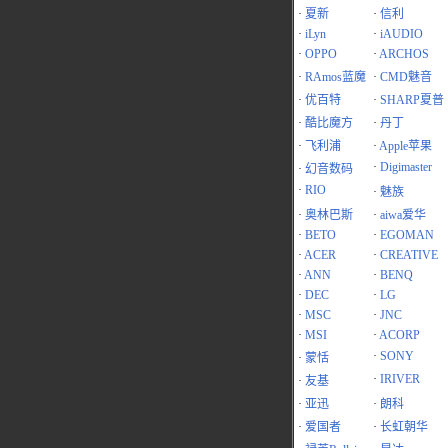
·
夏新
·
信利
·
iLyn
·
iAUDIO
·
OPPO
·
ARCHOS
·
RAmos蓝魔
·
CMD魅音
·
优百特
·
SHARP夏普
·
酷比魔方
·
丹丁
·
飞利浦
·
Apple苹果
·
Digimaster
·
幻音数码
·
RIO
·
魅族
·
奥林巴斯
·
aiwa爱华
·
BETO
·
EGOMAN
·
ACER
·
CREATIVE
·
ANN
·
BENQ
·
DEC
·
LG
·
MSC
·
JNC
·
MSI
·
ACORP
·
SONY
·
蒙恬
·
IRIVER
·
友基
·
亚迅
·
朗科
·
爱国者
·
长虹朝华