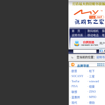
首 页
数码相机
摄
说明书库
移动电话
笔
您当前的位置：
说明书
品牌导航
·
欧恩
·
松下
·
SOCANY
·
三星
·
TooFar
·
winward
·
PISA
·
纽曼
·
ZINO
·
联想
·
MPIO
·
蓝惠邦
·
现代
·
德劲