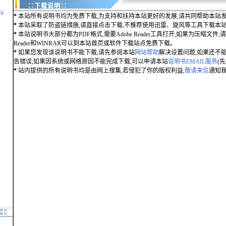
∷下载说明∷
hi
*
本站所有说明书均为免费下载,为支持和扶持本站更好的发展,请共同帮助本站发
*
本站采取了防盗链措施,请直接点击下载,不推荐使用迅雷、旋风等工具下载本
*
本站说明书大部分都为PDF格式,需要Adobe Reader工具打开,如果为压缩文件,请用
Reader和WINRAR可以到本站首页或软件下载站点免费下载。
*
如果您发现该说明书不能下载,请先参阅本站
网站帮助
解决设置问题,如果还不
告错误;如果因系统或网络原因不能完成下载,可以申请本站
说明书EMAIL服务
(
*
站内提供的所有说明书均是由网上搜集,若侵犯了你的版权利益,
敬请来信
通知我