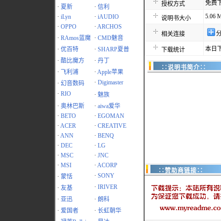
免费
授权方式
·
夏新
·
信利
5.06 
·
iLyn
·
iAUDIO
说明书大小
·
OPPO
·
ARCHOS
相关连接
·
RAmos蓝魔
·
CMD魅音
本日下
·
优百特
·
SHARP夏普
下载统计
·
酷比魔方
·
丹丁
∷说明书简介∷
·
飞利浦
·
Apple苹果
·
Digimaster
·
幻音数码
·
RIO
·
魅族
·
奥林巴斯
·
aiwa爱华
·
BETO
·
EGOMAN
·
ACER
·
CREATIVE
·
ANN
·
BENQ
·
DEC
·
LG
·
MSC
·
JNC
·
MSI
·
ACORP
∷赞助商链接∷
·
SONY
·
蒙恬
·
IRIVER
·
友基
·
亚迅
·
朗科
·
爱国者
·
长虹朝华