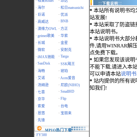
·
禄莱Rollei
·
昂达
∷下载说明∷
·
海尔
·
松日matsunichi
*
本站所有说明书均
·
巨诺
·
优派
站发展!
·
BNB
·
高威达
*
本站采取了防盗链
·
澳维力OWL
·
方正
本站说明书。
·
geimei歌美
·
华索
*
本站说明书大部分都为
·
长城
·
金星
件,请用WINRAR解压
·
微软
·
安耐克
点免费下载。
·
Targa
·
iMAX驰能
*
如果您发现该说明
·
SanDisk
·
SSK飚王
不能下载,请进入本
·
海畅
·
琥珀
可以申请本站
说明书
·
艾诺
·
Acen爱音
*
站内提供的所有说
·
汤姆逊
·
尼欧(NIHO)
知我们!
·
SmallHD
·
七喜
·
Flip
·
京华
·
索爱
·
台电
·
恩悠
·
宝丽来
·
先锋
MPIO热门下载
·
FY500