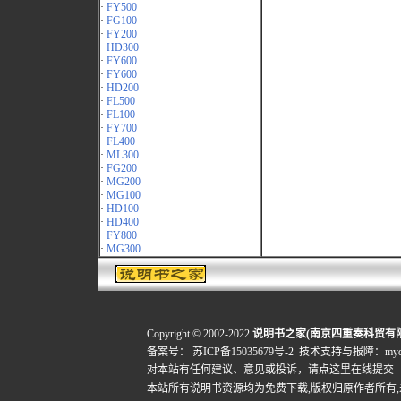
·
FY500
·
FG100
·
FY200
·
HD300
·
FY600
·
FY600
·
HD200
·
FL500
·
FL100
·
FY700
·
FL400
·
ML300
·
FG200
·
MG200
·
MG100
·
HD100
·
HD400
·
FY800
·
MG300
Copyright © 2002-2022
说明书之家(南京四重奏科贸有
备案号：
苏ICP备15035679号-2
技术支持与报障：mydigi
对本站有任何建议、意见或投诉，
请点这里在线提交
本站所有说明书资源均为免费下载,版权归原作者所有