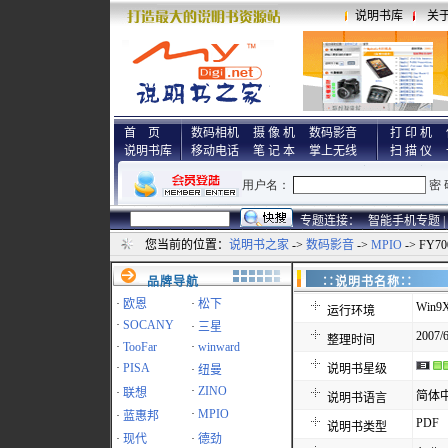
说明书库
关
首 页
数码相机
摄 像 机
数码影音
打 印 机
说明书库
移动电话
笔 记 本
掌上无线
扫 描 仪
专题连接：
智能手机专题 |
您当前的位置：
说明书之家
->
数码影音
->
MPIO
-> FY
品牌导航
∷说明书名称
·
欧恩
·
松下
Win9X
运行环境
·
SOCANY
·
三星
2007/6
整理时间
·
TooFar
·
winward
·
PISA
说明书星级
·
纽曼
·
ZINO
·
联想
简体
说明书语言
·
MPIO
·
蓝惠邦
PDF
说明书类型
·
现代
·
德劲