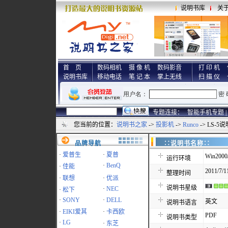
说明书库
关
首 页
数码相机
摄 像 机
数码影音
打 印 机
说明书库
移动电话
笔 记 本
掌上无线
扫 描 仪
专题连接：
智能手机专题 |
您当前的位置：
说明书之家
->
投影机
->
Runco
-> LS-5
品牌导航
∷说明书名称
·
爱普生
·
夏普
Win2000
运行环境
·
BenQ
·
佳能
2011/7/1
整理时间
·
联想
·
优派
说明书星级
·
NEC
·
松下
·
SONY
·
DELL
英文
说明书语言
·
EIKI爱其
·
卡西欧
PDF
说明书类型
·
LG
·
东芝