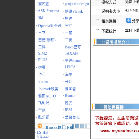
免费下
授权方式
·
projectiondesign
·
富可视
4.14 MB
·
ASK Proxima
·
丽讯Vivitek
说明书大小
·
3M
·
柯达
分
相关连接
·
Acer
·
Optoma奥图码
本日下载
下载统计
·
日立
·
三星
·
惠普(康柏)
·
三菱
∷说明书简介∷
·
三洋
·
Barco巴可
·
SIM2
·
TAXAN
·
PLUS
·
平达Planar
·
LEICA
·
纽曼
·
JVC
·
海尔
·
Vivitar
·
长虹
·
Jolimark映美
·
爱国者
·
Runco
·
雅图ACTO
·
飞利浦
·
理光
∷赞助商链接∷
·
IBM
·
华硕
·
酷乐视
·
爱普泰克
Runco热门下载
·
LS-HB
·
VX-44d