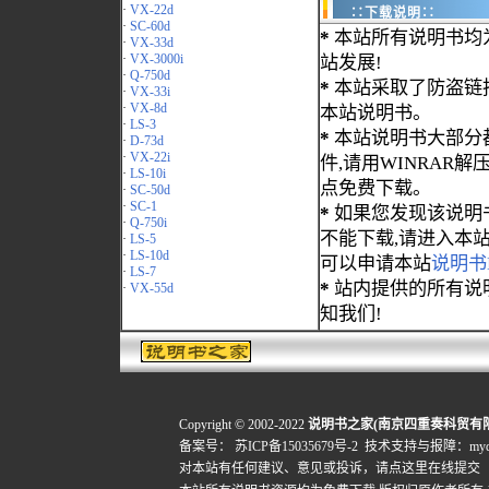
·
VX-22d
∷下载说明∷
·
SC-60d
*
本站所有说明书均
·
VX-33d
·
VX-3000i
站发展!
·
Q-750d
*
本站采取了防盗链
·
VX-33i
·
VX-8d
本站说明书。
·
LS-3
*
本站说明书大部分都为
·
D-73d
·
VX-22i
件,请用WINRAR解压
·
LS-10i
点免费下载。
·
SC-50d
·
SC-1
*
如果您发现该说明
·
Q-750i
不能下载,请进入本
·
LS-5
·
LS-10d
可以申请本站
说明书
·
LS-7
*
站内提供的所有说
·
VX-55d
知我们!
Copyright © 2002-2022
说明书之家(南京四重奏科贸有
备案号：
苏ICP备15035679号-2
技术支持与报障：mydigi
对本站有任何建议、意见或投诉，
请点这里在线提交