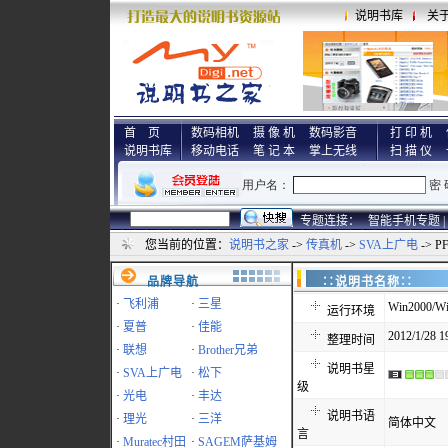
说明书库
关
首 页
数码相机
摄 像 机
数码影音
打 印 机
说明书库
移动电话
笔 记 本
掌上无线
扫 描 仪
专题连接：
智能手机专题 |
您当前的位置：
说明书之家
->
传真机
->
SVA上广电
-> P
品牌导航
∷说明书名称
·
飞利浦
·
三星
Win2000/Wi
运行环境
·
夏普
·
佳能
2012/1/28 1
整理时间
·
联想
·
Brother兄弟
说明书星
·
SVA上广电
·
松下
级
·
光电
·
丰达
说明书语
·
理光
·
三洋
简体中文
言
·
Muratec村田
·
SAGEM萨基姆