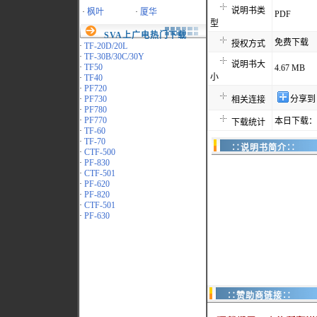
说明书类
·
枫叶
·
厦华
PDF
型
SVA上广电热门下载
免费下载
授权方式
·
TF-20D/20L
·
TF-30B/30C/30Y
说明书大
·
TF50
4.67 MB
小
·
TF40
·
PF720
·
PF730
分享到
相关连接
·
PF780
·
PF770
本日下载：1
下载统计
·
TF-60
·
TF-70
∷说明书简介∷
·
CTF-500
·
PF-830
·
CTF-501
·
PF-620
·
PF-820
·
CTF-501
·
PF-630
∷赞助商链接∷