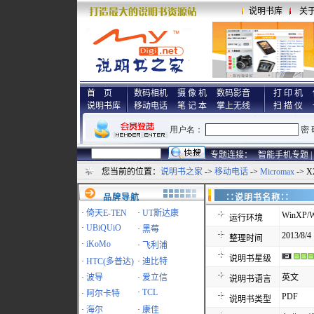
说明书库
关
首 页
数码相机
摄 像 机
数码影音
打 印 机
说明书库
移动电话
笔 记 本
掌上无线
扫 描 仪
专题连接：
智能手机专题 |
您当前的位置：
说明书之家
->
移动电话
->
Micromax
-> 
品牌导航
∷说明书名称
·
倚天E-TEN
·
UT斯达康
WinXP/W
运行环境
·
UBiQUiO
·
黑莓
2013/8/4
整理时间
·
iKoMo
·
飞利浦
说明书星级
·
HTC(多普达)
·
迪比特
·
波导
·
爱立信
英文
说明书语言
·
TCL
·
阿尔卡特
PDF
说明书类型
·
海尔
·
康佳