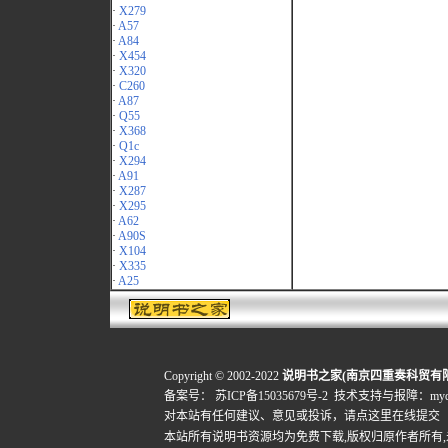
·
X279
·
A57
·
A84
·
X454
·
X320
·
C260
·
A87
·
Q55
·
X368
·
Q1c
·
X294
·
A91
·
X287
·
X295
·
A62
·
A90S
·
X104
·
X335
·
A25
Copyright © 2002-2022
说明书之家(南京四重奏科贸有
备案号：
苏ICP备15035679号-2
技术支持与报障：mydigi
对本站有任何建议、意见或投诉，
请点这里在线提交
本站所有说明书资源均为免费下载,版权归原作者所有