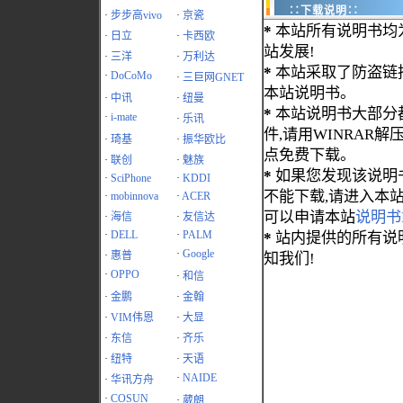
∷下载说明∷
·
步步高vivo
·
京瓷
*
本站所有说明书均
·
日立
·
卡西欧
站发展!
·
三洋
·
万利达
*
本站采取了防盗链
·
DoCoMo
·
三巨网GNET
本站说明书。
·
中讯
·
纽曼
*
本站说明书大部分都为
·
i-mate
·
乐讯
件,请用WINRAR解压
·
琦基
·
振华欧比
点免费下载。
·
联创
·
魅族
*
如果您发现该说明
·
SciPhone
·
KDDI
不能下载,请进入本
·
mobinnova
·
ACER
可以申请本站
说明书
·
海信
·
友信达
·
DELL
·
PALM
*
站内提供的所有说
·
Google
·
惠普
知我们!
·
OPPO
·
和信
·
金鹏
·
金翰
·
VIM伟恩
·
大显
·
东信
·
齐乐
·
纽特
·
天语
·
NAIDE
·
华讯方舟
·
COSUN
·
葳朗