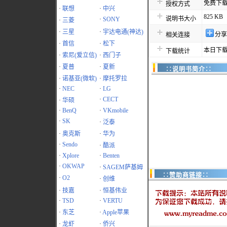
免费下
授权方式
·
联想
·
中兴
825 KB
说明书大小
·
SONY
·
三菱
·
三星
·
宇达电通(神达)
分享
相关连接
·
首信
·
松下
本日下载
下载统计
·
索尼(爱立信)
·
西门子
·
夏普
·
夏新
∷说明书简介∷
·
诺基亚(微软)
·
摩托罗拉
·
NEC
·
LG
·
CECT
·
华硕
·
BenQ
·
VKmobile
·
SK
·
泛泰
·
奥克斯
·
华为
·
Sendo
·
酷派
·
Xplore
·
Benten
·
OKWAP
·
SAGEM萨基姆
∷赞助商链接∷
·
O2
·
创维
·
技嘉
·
恒基伟业
·
TSD
·
VERTU
·
东芝
·
Apple苹果
·
龙虾
·
侨兴