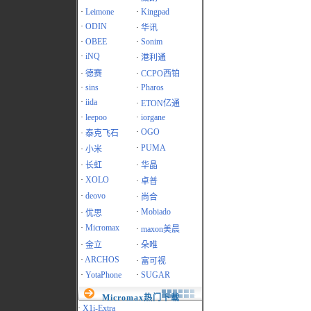
·
Leimone
·
Kingpad
·
ODIN
·
华讯
·
OBEE
·
Sonim
·
iNQ
·
港利通
·
德赛
·
CCPO西铂
·
sins
·
Pharos
·
iida
·
ETON亿通
·
leepoo
·
iorgane
·
OGO
·
泰克飞石
·
PUMA
·
小米
·
长虹
·
华晶
·
XOLO
·
卓普
·
deovo
·
尚合
·
Mobiado
·
优思
·
Micromax
·
maxon美晨
·
金立
·
朵唯
·
ARCHOS
·
富可视
·
YotaPhone
·
SUGAR
Micromax热门下载
·
X1i-Extra