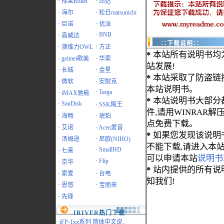
·
禄莱Rollei
·
昂达
·
海尔
·
松日matsunichi
·
巨诺
·
优派
·
BNB
·
高威达
∷下载说明∷
·
澳维力OWL
·
方正
*
本站所有说明书均
·
geimei歌美
·
华索
站发展!
·
长城
·
金星
*
本站采取了防盗链
·
微软
·
安耐克
本站说明书。
·
Targa
·
iMAX驰能
*
本站说明书大部分都为
·
SanDisk
·
SSK飚王
件,请用WINRAR解压
·
海畅
·
琥珀
点免费下载。
·
艾诺
·
Acen爱音
*
如果您发现该说明
·
汤姆逊
·
尼欧(NIHO)
不能下载,请进入本
·
SmallHD
·
七喜
可以申请本站
说明书
·
Flip
·
京华
*
站内提供的所有说
·
索爱
·
台电
知我们!
·
恩悠
·
宝丽来
·
先锋
IRIVER热门下载
·
iFP-1xx系列 简体中文说..