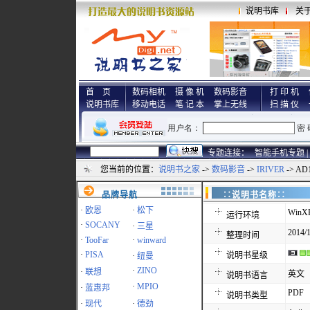
说明书库
关
首 页
数码相机
摄 像 机
数码影音
打 印 机
说明书库
移动电话
笔 记 本
掌上无线
扫 描 仪
专题连接：
智能手机专题 |
您当前的位置：
说明书之家
->
数码影音
->
IRIVER
-> A
品牌导航
∷说明书名称
·
欧恩
·
松下
WinXP
运行环境
·
SOCANY
·
三星
2014/1
整理时间
·
TooFar
·
winward
·
PISA
说明书星级
·
纽曼
·
ZINO
·
联想
英文
说明书语言
·
MPIO
·
蓝惠邦
PDF
说明书类型
·
现代
·
德劲