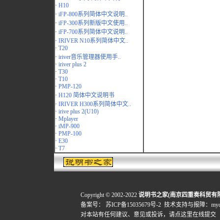
·
H10
·
iFP-800系列简体中文说明..
·
iFP-300系列新版中文使用..
·
iFP-700系列简体中文说明..
·
IRIVER N10系列简体中文..
·
T20
·
iriver音乐管理器使用手..
·
iriver plus 2
·
T30
·
T10
·
PMP-120
·
H120 简体中文说明书
·
IRIVER H300系列简体中文..
·
irive plus 2(U10)
·
Mplayer
·
iMP-900
·
PMP-100
·
E30
·
T7
Copyright © 2002-2022
说明书之家(南京四重奏科贸有
备案号：
苏ICP备15035679号-2
技术支持与报障：mydigi
对本站有任何建议、意见或投诉，
请点这里在线提交