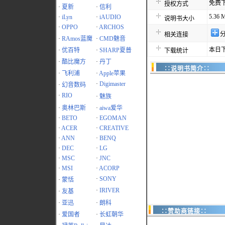
免费
授权方式
·
夏新
·
信利
5.36 
·
iLyn
·
iAUDIO
说明书大小
·
OPPO
·
ARCHOS
相关连接
·
RAmos蓝魔
·
CMD魅音
本日下
·
优百特
·
SHARP夏普
下载统计
·
酷比魔方
·
丹丁
∷说明书简介∷
·
飞利浦
·
Apple苹果
·
Digimaster
·
幻音数码
·
RIO
·
魅族
·
奥林巴斯
·
aiwa爱华
·
BETO
·
EGOMAN
·
ACER
·
CREATIVE
·
ANN
·
BENQ
·
DEC
·
LG
·
MSC
·
JNC
·
MSI
·
ACORP
·
SONY
·
蒙恬
·
IRIVER
·
友基
·
亚迅
·
朗科
∷赞助商链接∷
·
爱国者
·
长虹朝华