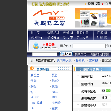
说明书库
关
首 页
数码相机
摄 像 机
数码影音
打 印 机
说明书库
移动电话
笔 记 本
掌上无线
扫 描 仪
专题连接：
智能手机专题 |
您当前的位置：
说明书之家
->
投影机
->
富可视
-> IN39
品牌导航
∷说明书名称
·
爱普生
·
夏普
WinXP/
运行环境
·
BenQ
·
佳能
2014/11
整理时间
·
联想
·
优派
说明书星级
·
NEC
·
松下
·
SONY
·
DELL
简体中
说明书语言
·
EIKI爱其
·
卡西欧
PDF
说明书类型
·
LG
·
东芝