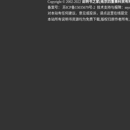
Copyright © 2002-2022
说明书之家(南京四重奏科贸有
备案号：
苏ICP备15035679号-2
技术支持与报障：mydigi
对本站有任何建议、意见或投诉，
请点这里在线提交
本站所有说明书资源均为免费下载,版权归原作者所有