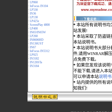
·
LP860
·
InFocus IN104
·
LP530
·
IN36
·
LP130
∷下载说明∷
·
LP425z
*
本站所有说明书均
·
ScreenPlay 4800
·
LP400
站发展!
·
IN65/IN65W
*
本站采取了防盗链
·
LP260
·
IN8606HD
本站说明书。
·
IN136UST
·
IN67
*
本站说明书大部分都为
·
InFocus IN5312
件,请用WINRAR解压
·
LP925
·
IN3182
点免费下载。
·
IN126STa
*
如果您发现该说明
·
IN3184
不能下载,请进入本
可以申请本站
说明书
*
站内提供的所有说
知我们!