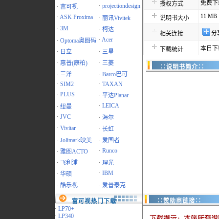
免费下
授权方式
·
projectiondesign
·
富可视
11 MB
·
ASK Proxima
·
丽讯Vivitek
说明书大小
·
3M
·
柯达
分
相关连接
·
Acer
·
Optoma奥图码
本日下
下载统计
·
日立
·
三星
·
惠普(康柏)
·
三菱
∷说明书简介∷
·
三洋
·
Barco巴可
·
SIM2
·
TAXAN
·
PLUS
·
平达Planar
·
LEICA
·
纽曼
·
JVC
·
海尔
·
Vivitar
·
长虹
·
Jolimark映美
·
爱国者
·
Runco
·
雅图ACTO
·
飞利浦
·
理光
·
IBM
·
华硕
·
酷乐视
·
爱普泰克
∷赞助商链接∷
富可视热门下载
·
LP70+
·
LP340