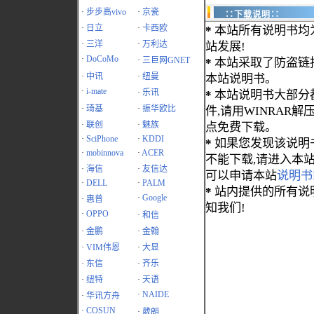
·
步步高vivo
·
京瓷
∷下载说明∷
·
日立
·
卡西欧
*
本站所有说明书均
·
三洋
·
万利达
站发展!
·
DoCoMo
·
三巨网GNET
*
本站采取了防盗链
·
中讯
·
纽曼
本站说明书。
·
i-mate
·
乐讯
*
本站说明书大部分都为
·
琦基
·
振华欧比
件,请用WINRAR解压
·
联创
·
魅族
点免费下载。
·
SciPhone
·
KDDI
*
如果您发现该说明
·
mobinnova
·
ACER
不能下载,请进入本
·
海信
·
友信达
可以申请本站
说明书
·
DELL
·
PALM
*
站内提供的所有说
·
Google
·
惠普
知我们!
·
OPPO
·
和信
·
金鹏
·
金翰
·
VIM伟恩
·
大显
·
东信
·
齐乐
·
纽特
·
天语
·
NAIDE
·
华讯方舟
·
COSUN
·
葳朗