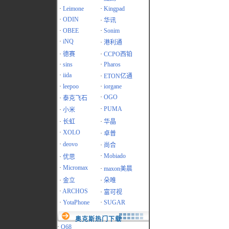
·
Leimone
·
Kingpad
·
ODIN
·
华讯
·
OBEE
·
Sonim
·
iNQ
·
港利通
·
德赛
·
CCPO西铂
·
sins
·
Pharos
·
iida
·
ETON亿通
·
leepoo
·
iorgane
·
OGO
·
泰克飞石
·
PUMA
·
小米
·
长虹
·
华晶
·
XOLO
·
卓普
·
deovo
·
尚合
·
Mobiado
·
优思
·
Micromax
·
maxon美晨
·
金立
·
朵唯
·
ARCHOS
·
富可视
·
YotaPhone
·
SUGAR
奥克斯热门下载
·
Q68