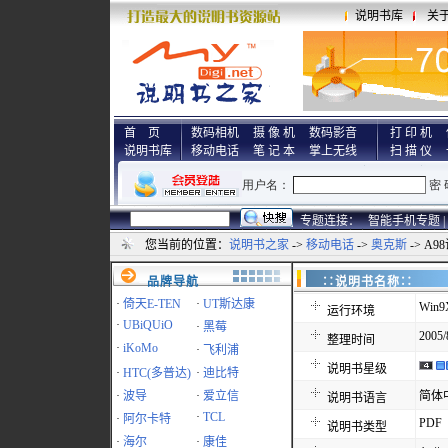
说明书库
关
首 页
数码相机
摄 像 机
数码影音
打 印 机
说明书库
移动电话
笔 记 本
掌上无线
扫 描 仪
专题连接：
智能手机专题 |
您当前的位置：
说明书之家
->
移动电话
->
奥克斯
-> A
品牌导航
∷说明书名称
·
倚天E-TEN
·
UT斯达康
Win9
运行环境
·
UBiQUiO
·
黑莓
2005/
整理时间
·
iKoMo
·
飞利浦
说明书星级
·
HTC(多普达)
·
迪比特
·
波导
·
爱立信
简体
说明书语言
·
TCL
·
阿尔卡特
PDF
说明书类型
·
海尔
·
康佳