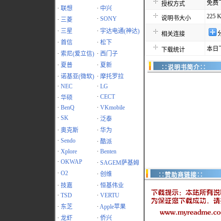
免费
授权方式
·
联想
·
中兴
225 
说明书大小
·
SONY
·
三菱
·
三星
·
宇达电通(神达)
相关连接
·
首信
·
松下
本日
下载统计
·
索尼(爱立信)
·
西门子
·
夏普
·
夏新
∷说明书简介∷
·
诺基亚(微软)
·
摩托罗拉
·
NEC
·
LG
·
CECT
·
华硕
·
BenQ
·
VKmobile
·
SK
·
泛泰
·
奥克斯
·
华为
·
Sendo
·
酷派
·
Xplore
·
Benten
·
OKWAP
·
SAGEM萨基姆
·
O2
·
创维
∷赞助商链接∷
·
技嘉
·
恒基伟业
·
TSD
·
VERTU
·
东芝
·
Apple苹果
·
龙虾
·
侨兴