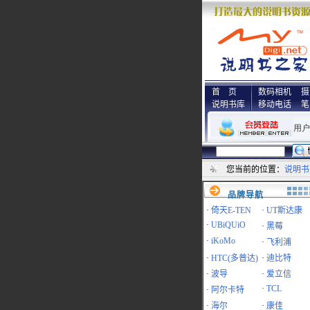
首 页
数码相机
摄
说明书库
移动电话
笔
您当前的位置：
说明书
品牌导航
·
倚天E-TEN
·
UT斯达康
·
UBiQUiO
·
黑莓
·
iKoMo
·
飞利浦
·
HTC(多普达)
·
迪比特
·
波导
·
爱立信
·
TCL
·
阿尔卡特
·
海尔
·
康佳