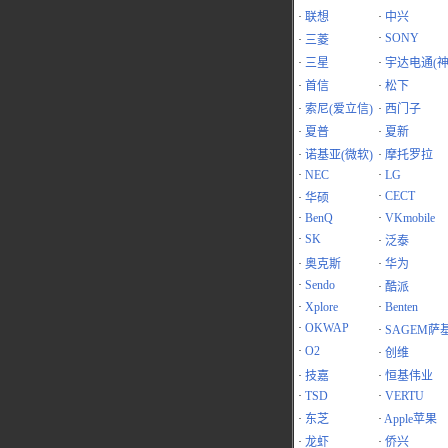
·
联想
·
中兴
·
SONY
·
三菱
·
三星
·
宇达电通(神
·
首信
·
松下
·
索尼(爱立信)
·
西门子
·
夏普
·
夏新
·
诺基亚(微软)
·
摩托罗拉
·
NEC
·
LG
·
CECT
·
华硕
·
BenQ
·
VKmobile
·
SK
·
泛泰
·
奥克斯
·
华为
·
Sendo
·
酷派
·
Xplore
·
Benten
·
OKWAP
·
SAGEM萨
·
O2
·
创维
·
技嘉
·
恒基伟业
·
TSD
·
VERTU
·
东芝
·
Apple苹果
·
龙虾
·
侨兴