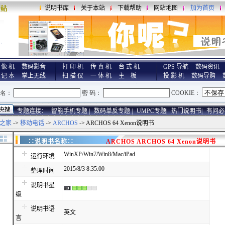
说明书库
关于本站
下载帮助
网站地图
加为首页
 像 机
数码影音
打 印 机
传 真 机
台 式 机
GPS 导航
数码资讯
 记 本
掌上无线
扫 描 仪
一 体 机
主 板
投 影 机
数码导购
专题连接：
智能手机专题 |
数码单反专题 |
UMPC专题|
热门说明书|
有问必
之家
->
移动电话
->
ARCHOS
-> ARCHOS 64 Xenon说明书
∷说明书名称∷
ARCHOS ARCHOS 64 Xenon说明书
WinXP/Win7/Win8/Mac/iPad
运行环境
2015/8/3 8:35:00
整理时间
说明书星
级
说明书语
英文
言