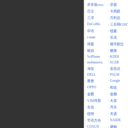
·
步步高vivo
·
京瓷
·
日立
·
卡西欧
·
三洋
·
万利达
·
DoCoMo
·
三巨网GNE
·
中讯
·
纽曼
·
i-mate
·
乐讯
·
琦基
·
振华欧比
·
联创
·
魅族
·
SciPhone
·
KDDI
·
mobinnova
·
ACER
·
海信
·
友信达
·
DELL
·
PALM
·
Google
·
惠普
·
OPPO
·
和信
·
金鹏
·
金翰
·
VIM伟恩
·
大显
·
东信
·
齐乐
·
纽特
·
天语
·
NAIDE
·
华讯方舟
·
COSUN
·
葳朗