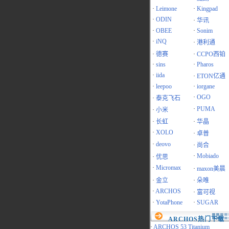
·
Leimone
·
Kingpad
·
ODIN
·
华讯
·
OBEE
·
Sonim
·
iNQ
·
港利通
·
德赛
·
CCPO西铂
·
sins
·
Pharos
·
iida
·
ETON亿通
·
leepoo
·
iorgane
·
OGO
·
泰克飞石
·
PUMA
·
小米
·
长虹
·
华晶
·
XOLO
·
卓普
·
deovo
·
尚合
·
Mobiado
·
优思
·
Micromax
·
maxon美晨
·
金立
·
朵唯
·
ARCHOS
·
富可视
·
YotaPhone
·
SUGAR
ARCHOS热门下载
·
ARCHOS 53 Titanium