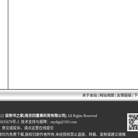
关于本站
|
网站地图
|
友情链接
|
下
022
说明书之家(南京四重奏科贸有限公司)
All Rights Reserved
035679号-2
技术支持与报障：mydigi@163.com
、意见或投诉，
请点这里在线提交
源均为免费下载,版权归原作者所有,未经授权禁止盗链、转载、复制或建立镜像.