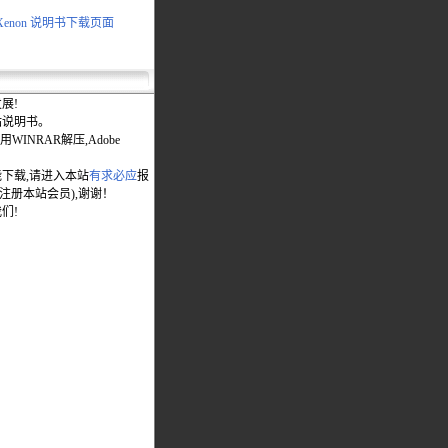
 Xenon 说明书下载页面
展!
站说明书。
WINRAR解压,Adobe
能下载,请进入本站
有求必应
报
先注册本站会员),谢谢！
们!