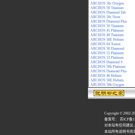
·
ARCHOS 50c Oxygen
·
ARCHOS 50 Titanium
·
ARCHOS Diamond Tab
·
ARCHOS 50c Neon
·
ARCHOS Diamond Plus
·
ARCHOS 59 Titanium
·
ARCHOS 45 Platinum
·
ARCHOS 40 Titanium
·
ARCHOS 50E Helium
·
ARCHOS 64 Xenon
·
ARCHOS 50 Diamond
·
ARCHOS 55 Platinum
·
ARCHOS 53 Platinum
·
ARCHOS Diamond S
·
ARCHOS 50b Platinum
·
ARCHOS Diamond Plus
·
ARCHOS 40 Helium
·
ARCHOS 50E Helium
·
ARCHOS 50b Oxygen
Copyright © 2002-2
备案号：
苏ICP备15
对本站有任何建议
本站所有说明书资