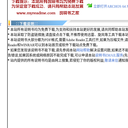
立即打开ARCHOS 64
∷下载说明∷
T
*
本站所有说明书均为免费下载,为支持和扶持本站更好的发展,请共同帮助本站发
*
本站采取了防盗链措施,请直接点击下载,不推荐使用迅雷、旋风等工具下载本
*
本站说明书大部分都为PDF格式,需要Adobe Reader工具打开,如果为压缩文件,请用
Reader和WINRAR可以到本站首页或软件下载站点免费下载。
*
如果您发现该说明书不能下载,请先参阅本站
网站帮助
解决设置问题,如果还不
告错误;如果因系统或网络原因不能完成下载,可以申请本站
说明书EMAIL服务
(
*
站内提供的所有说明书均是由网上搜集,若侵犯了你的版权利益,
敬请来信
通知我