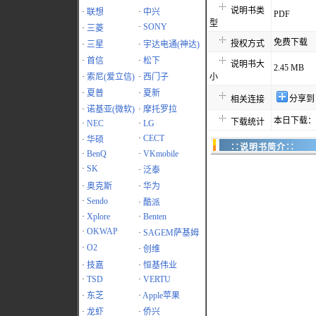
说明书类
·
联想
·
中兴
PDF
型
·
SONY
·
三菱
免费下载
授权方式
·
三星
·
宇达电通(神达)
·
首信
·
松下
说明书大
2.45 MB
·
索尼(爱立信)
·
西门子
小
·
夏普
·
夏新
分享到
相关连接
·
诺基亚(微软)
·
摩托罗拉
本日下载：4
下载统计
·
NEC
·
LG
·
CECT
·
华硕
∷说明书简介∷
·
BenQ
·
VKmobile
·
SK
·
泛泰
·
奥克斯
·
华为
·
Sendo
·
酷派
·
Xplore
·
Benten
·
OKWAP
·
SAGEM萨基姆
·
O2
·
创维
·
技嘉
·
恒基伟业
·
TSD
·
VERTU
·
东芝
·
Apple苹果
·
龙虾
·
侨兴