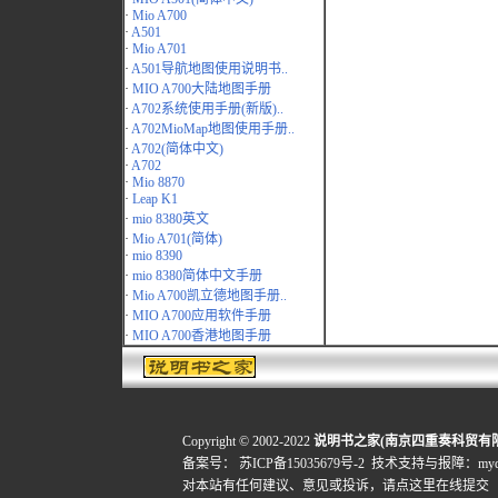
·
Mio A700
·
A501
·
Mio A701
·
A501导航地图使用说明书..
·
MIO A700大陆地图手册
·
A702系统使用手册(新版)..
·
A702MioMap地图使用手册..
·
A702(简体中文)
·
A702
·
Mio 8870
·
Leap K1
·
mio 8380英文
·
Mio A701(简体)
·
mio 8390
·
mio 8380简体中文手册
·
Mio A700凯立德地图手册..
·
MIO A700应用软件手册
·
MIO A700香港地图手册
Copyright © 2002-2022
说明书之家(南京四重奏科贸有
备案号：
苏ICP备15035679号-2
技术支持与报障：mydigi
对本站有任何建议、意见或投诉，
请点这里在线提交