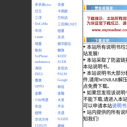
·
步步高vivo
·
京瓷
∷赞助商链接∷
·
日立
·
卡西欧
·
三洋
·
万利达
·
DoCoMo
·
三巨网GNET
·
中讯
·
纽曼
·
i-mate
·
乐讯
∷下载说明∷
·
琦基
·
振华欧比
*
本站所有说明书均
·
联创
·
魅族
站发展!
·
SciPhone
·
KDDI
*
本站采取了防盗链
·
mobinnova
·
ACER
本站说明书。
·
海信
·
友信达
*
本站说明书大部分都为
·
DELL
·
PALM
件,请用WINRAR解压
·
Google
·
惠普
点免费下载。
·
OPPO
·
和信
*
如果您发现该说明
·
金鹏
·
金翰
不能下载,请进入本
·
VIM伟恩
·
大显
可以申请本站
说明书
·
东信
·
齐乐
*
站内提供的所有说
·
纽特
·
天语
知我们!
·
NAIDE
·
华讯方舟
·
COSUN
·
葳朗