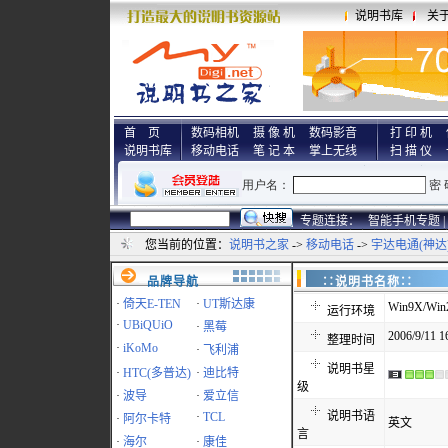
说明书库
关
首 页
数码相机
摄 像 机
数码影音
打 印 机
说明书库
移动电话
笔 记 本
掌上无线
扫 描 仪
专题连接：
智能手机专题 |
您当前的位置：
说明书之家
->
移动电话
->
宇达电通(神达
品牌导航
∷说明书名称
·
倚天E-TEN
·
UT斯达康
Win9X/Win
运行环境
·
UBiQUiO
·
黑莓
2006/9/11 1
整理时间
·
iKoMo
·
飞利浦
说明书星
·
HTC(多普达)
·
迪比特
级
·
波导
·
爱立信
说明书语
·
TCL
·
阿尔卡特
英文
言
·
海尔
·
康佳