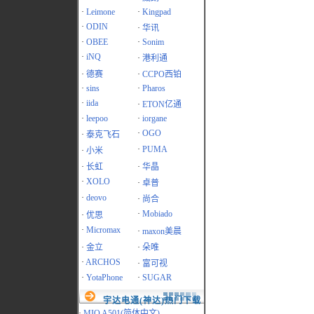
·
Leimone
·
Kingpad
·
ODIN
·
华讯
·
OBEE
·
Sonim
·
iNQ
·
港利通
·
德赛
·
CCPO西铂
·
sins
·
Pharos
·
iida
·
ETON亿通
·
leepoo
·
iorgane
·
OGO
·
泰克飞石
·
PUMA
·
小米
·
长虹
·
华晶
·
XOLO
·
卓普
·
deovo
·
尚合
·
Mobiado
·
优思
·
Micromax
·
maxon美晨
·
金立
·
朵唯
·
ARCHOS
·
富可视
·
YotaPhone
·
SUGAR
宇达电通(神达)热门下载
·
MIO A501(简体中文)