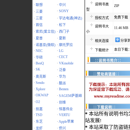
说明书类
·
联想
·
中兴
ZIP
型
·
SONY
·
三菱
免费下载
授权方式
·
三星
·
宇达电通(神达)
·
首信
·
松下
说明书大
11.46 MB
·
索尼(爱立信)
·
西门子
小
·
夏普
·
夏新
分享
相关连接
·
诺基亚(微软)
·
摩托罗拉
本日下载：
下载统计
·
NEC
·
LG
·
CECT
·
华硕
∷说明书简介∷
·
BenQ
·
VKmobile
·
SK
·
泛泰
∷赞助商链接∷
·
奥克斯
·
华为
·
Sendo
·
酷派
·
Xplore
·
Benten
·
OKWAP
·
SAGEM萨基姆
·
O2
·
创维
∷下载说明∷
·
技嘉
·
恒基伟业
*
本站所有说明书均
·
TSD
·
VERTU
站发展!
·
东芝
·
Apple苹果
*
本站采取了防盗链
·
龙虾
·
侨兴