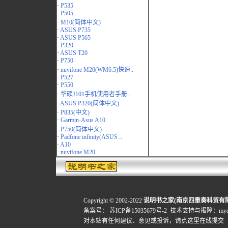
·
P535
·
P505
·
M10(简体中文)
·
ASUS P735
·
ASUS P565
·
P320
·
ASUS T20
·
P750
·
nuvifone M20(WM6.5)快速..
·
P527
·
P550
·
华硕J101手机使用者手册..
·
ASUS P320(简体中文)
·
P835(中文)
·
Garmin-Asus A10
·
P750(简体中文)
·
Padfone infinity(ASUS ..
·
A10
·
nuvifone M20
Copyright © 2002-2022
说明书之家(南京四重奏科贸有
备案号：
苏ICP备15035679号-2
技术支持与报障：mydigi
对本站有任何建议、意见或投诉，
请点这里在线提交