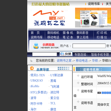
说明书库
关
首 页
数码相机
摄 像 机
数码影音
打 印 机
说明书库
移动电话
笔 记 本
掌上无线
扫 描 仪
专题连接：
智能手机专题 |
您当前的位置：
说明书之家
->
移动电话
->
华硕
-> 华硕
品牌导航
∷说明书名称
·
倚天E-TEN
·
UT斯达康
Win9X/Win
运行环境
·
UBiQUiO
·
黑莓
2004/9/15 
整理时间
·
iKoMo
·
飞利浦
说明书星
·
HTC(多普达)
·
迪比特
级
·
波导
·
爱立信
说明书语
·
TCL
·
阿尔卡特
简体中文
言
·
海尔
·
康佳