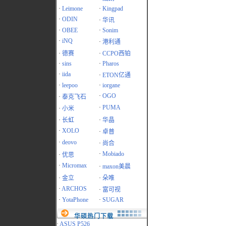
·
Leimone
·
Kingpad
·
ODIN
·
华讯
·
OBEE
·
Sonim
·
iNQ
·
港利通
·
德赛
·
CCPO西铂
·
sins
·
Pharos
·
iida
·
ETON亿通
·
leepoo
·
iorgane
·
OGO
·
泰克飞石
·
PUMA
·
小米
·
长虹
·
华晶
·
XOLO
·
卓普
·
deovo
·
尚合
·
Mobiado
·
优思
·
Micromax
·
maxon美晨
·
金立
·
朵唯
·
ARCHOS
·
富可视
·
YotaPhone
·
SUGAR
华硕热门下载
·
ASUS P526