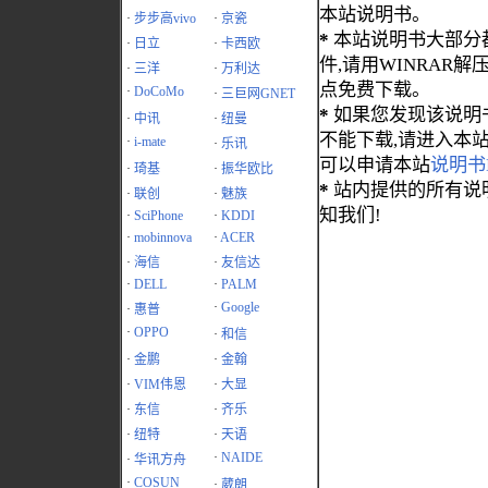
本站说明书。
·
步步高vivo
·
京瓷
*
本站说明书大部分都为
·
日立
·
卡西欧
件,请用WINRAR解压
·
三洋
·
万利达
点免费下载。
·
DoCoMo
·
三巨网GNET
*
如果您发现该说明
·
中讯
·
纽曼
不能下载,请进入本
·
i-mate
·
乐讯
可以申请本站
说明书
·
琦基
·
振华欧比
*
站内提供的所有说
·
联创
·
魅族
知我们!
·
SciPhone
·
KDDI
·
mobinnova
·
ACER
·
海信
·
友信达
·
DELL
·
PALM
·
Google
·
惠普
·
OPPO
·
和信
·
金鹏
·
金翰
·
VIM伟恩
·
大显
·
东信
·
齐乐
·
纽特
·
天语
·
NAIDE
·
华讯方舟
·
COSUN
·
葳朗