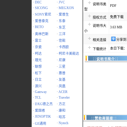
·
DEC
·
JVC
说明书类
PDF
·
SICONG
·
MEGXON
型
·
SONY索尼
·
爱普生
免费下载
授权方式
·
爱普泰克
·
东泰
说明书大
·
BETO
3.63 MB
·
东芝
小
·
奥林巴斯
·
三洋
分享到
相关连接
·
富士
·
佳能
·
京瓷
·
卡西欧
本日下载：1
下载统计
·
柯达
·
柯尼卡美能达
∷说明书简介∷
·
理光
·
尼康
·
联想
·
三星
·
松下
·
惠普
·
日立
·
友基
·
源兴
·
凤凰
·
Gateway
·
ACER
·
TCL
·
Traveler
·
DXG德之杰
·
方正
·
爱国者
·
康和
·
JENOPTIK
·
哈苏
∷赞助商链接∷
·
Nytech
·
GE通用