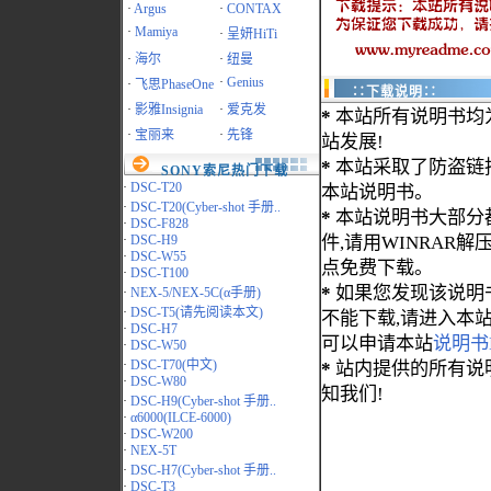
·
Argus
·
CONTAX
·
Mamiya
·
呈妍HiTi
·
海尔
·
纽曼
·
Genius
·
飞思PhaseOne
∷下载说明∷
·
影雅Insignia
·
爱克发
*
本站所有说明书均
·
宝丽来
·
先锋
站发展!
*
本站采取了防盗链
SONY索尼热门下载
·
DSC-T20
本站说明书。
·
DSC-T20(Cyber-shot 手册..
*
本站说明书大部分都为
·
DSC-F828
·
DSC-H9
件,请用WINRAR解压
·
DSC-W55
点免费下载。
·
DSC-T100
*
如果您发现该说明
·
NEX-5/NEX-5C(α手册)
·
DSC-T5(请先阅读本文)
不能下载,请进入本
·
DSC-H7
可以申请本站
说明书
·
DSC-W50
·
DSC-T70(中文)
*
站内提供的所有说
·
DSC-W80
知我们!
·
DSC-H9(Cyber-shot 手册..
·
α6000(ILCE-6000)
·
DSC-W200
·
NEX-5T
·
DSC-H7(Cyber-shot 手册..
·
DSC-T3