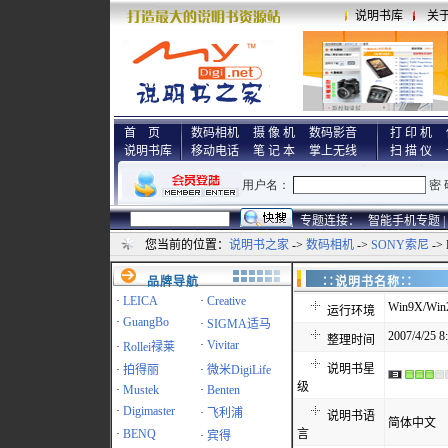
说明书库
关
首 页
数码相机
摄 像 机
数码影音
打 印 机
说明书库
移动电话
笔 记 本
掌上无线
扫 描 仪
专题连接：
智能手机专题 |
您当前的位置：
说明书之家
->
数码相机
->
SONY索尼
->
品牌导航
∷说明书名称
·
LEICA
·
Creative
Win9X/Win
运行环境
·
GuangBo
·
SIGMA适马
2007/4/25 8
整理时间
·
Vivitar
·
Rollei禄莱
说明书星
·
拍得丽
·
微米DigiLife
级
·
Mustek
·
Benten
·
Digimaster
·
飞利浦
说明书语
简体中文
·
BENQ
言
·
宾得