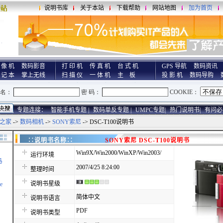
说明书库
关于本站
下载帮助
网站地图
加为首页
 像 机
数码影音
打 印 机
传 真 机
台 式 机
GPS 导航
数码资讯
 记 本
掌上无线
扫 描 仪
一 体 机
主 板
投 影 机
数码导购
专题连接：
智能手机专题 |
数码单反专题 |
UMPC专题|
热门说明书|
有问必
之家
->
数码相机
->
SONY索尼
-> DSC-T100说明书
∷说明书名称∷
SONY索尼 DSC-T100说明书
Win9X/Win2000/WinXP/Win2003/
运行环境
马
2007/4/25 8:24:00
整理时间
说明书星级
e
简体中文
说明书语言
PDF
说明书类型