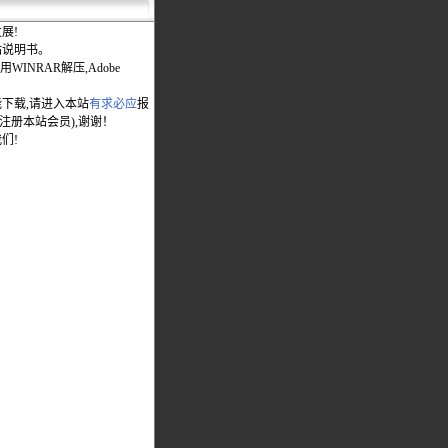
展!
站说明书。
WINRAR解压,Adobe
能下载,请进入本站
有求必应
报
先注册本站会员),谢谢！
们!