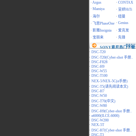
·
Argus
·
CONTAX
·
Mamiya
·
呈妍HiTi
·
海尔
·
纽曼
·
Genius
·
飞思PhaseOne
·
影雅Insignia
·
爱克发
·
宝丽来
·
先锋
SONY索尼热门下载
·
DSC-T20
·
DSC-T20(Cyber-shot 手册..
·
DSC-F828
·
DSC-H9
·
DSC-W55
·
DSC-T100
·
NEX-5/NEX-5C(α手册)
·
DSC-T5(请先阅读本文)
·
DSC-H7
·
DSC-W50
·
DSC-T70(中文)
·
DSC-W80
·
DSC-H9(Cyber-shot 手册..
·
α6000(ILCE-6000)
·
DSC-W200
·
NEX-5T
·
DSC-H7(Cyber-shot 手册..
·
DSC-T3