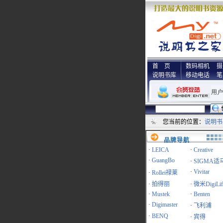
首 页
数码相机
摄
说明书库
移动电话
笔
您当前的位置：
说明书
品牌导航
·
LEICA
·
Creative
·
GuangBo
·
SIGMA适
·
Vivitar
·
Rollei禄莱
·
拍得丽
·
微米DigiLif
·
Mustek
·
Benten
·
Digimaster
·
飞利浦
·
BENQ
·
宾得