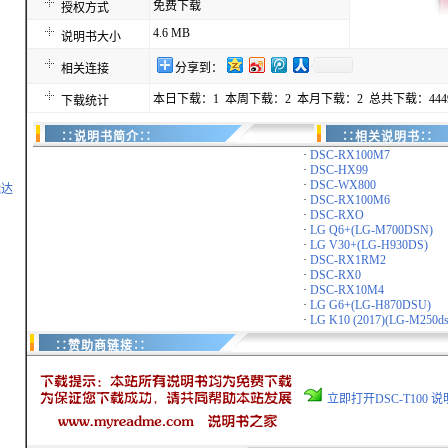
免费下载
授权方式
4.6 MB
说明书大小
分享到：
相关连接
本日下载：1 本周下载：2 本月下载：2 总共下载：444
下载统计
∷说明书简介∷
∷相关说明书∷
·
DSC-RX100M7
·
DSC-HX99
·
DSC-WX800
能达
·
DSC-RX100M6
·
DSC-RXO
·
LG Q6+(LG-M700DSN)
·
LG V30+(LG-H930DS)
·
DSC-RX1RM2
·
DSC-RX0
·
DSC-RX10M4
·
LG G6+(LG-H870DSU)
·
LG K10 (2017)(LG-M250ds
∷赞助商链接∷
立即打开DSC-T100