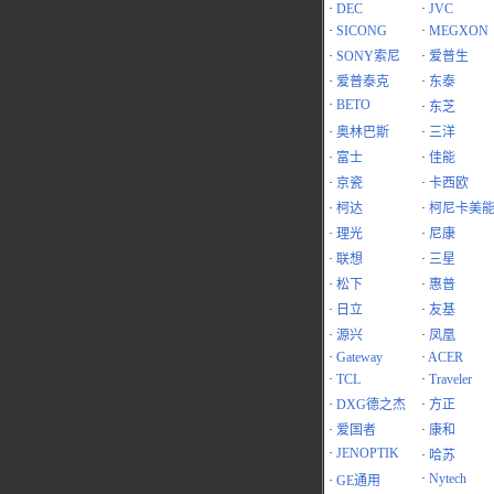
·
DEC
·
JVC
·
SICONG
·
MEGXON
·
SONY索尼
·
爱普生
·
爱普泰克
·
东泰
·
BETO
·
东芝
·
奥林巴斯
·
三洋
·
富士
·
佳能
·
京瓷
·
卡西欧
·
柯达
·
柯尼卡美
·
理光
·
尼康
·
联想
·
三星
·
松下
·
惠普
·
日立
·
友基
·
源兴
·
凤凰
·
Gateway
·
ACER
·
TCL
·
Traveler
·
DXG德之杰
·
方正
·
爱国者
·
康和
·
JENOPTIK
·
哈苏
·
Nytech
·
GE通用