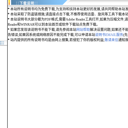
∷下载说明∷
*
本站所有说明书均为免费下载,为支持和扶持本站更好的发展,请共同帮助本站发
*
本站采取了防盗链措施,请直接点击下载,不推荐使用迅雷、旋风等工具下载本
*
本站说明书大部分都为PDF格式,需要Adobe Reader工具打开,如果为压缩文件,请用
Reader和WINRAR可以到本站首页或软件下载站点免费下载。
*
如果您发现该说明书不能下载,请先参阅本站
网站帮助
解决设置问题,如果还不
告错误;如果因系统或网络原因不能完成下载,可以申请本站
说明书EMAIL服务
(
*
站内提供的所有说明书均是由网上搜集,若侵犯了你的版权利益,
敬请来信
通知我