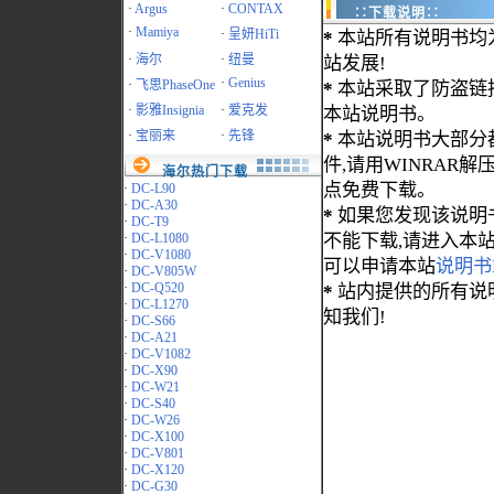
·
Argus
·
CONTAX
∷下载说明∷
·
Mamiya
·
呈妍HiTi
*
本站所有说明书均
·
海尔
·
纽曼
站发展!
·
Genius
·
飞思PhaseOne
*
本站采取了防盗链
·
影雅Insignia
·
爱克发
本站说明书。
·
宝丽来
·
先锋
*
本站说明书大部分都为
件,请用WINRAR解压
海尔热门下载
点免费下载。
·
DC-L90
·
DC-A30
*
如果您发现该说明
·
DC-T9
·
DC-L1080
不能下载,请进入本
·
DC-V1080
可以申请本站
说明书
·
DC-V805W
·
DC-Q520
*
站内提供的所有说
·
DC-L1270
知我们!
·
DC-S66
·
DC-A21
·
DC-V1082
·
DC-X90
·
DC-W21
·
DC-S40
·
DC-W26
·
DC-X100
·
DC-V801
·
DC-X120
·
DC-G30