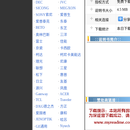
免费下
·
DEC
·
JVC
授权方式
·
SICONG
·
MEGXON
4.5 MB
说明书大小
·
SONY索尼
·
爱普生
分
相关连接
·
爱普泰克
·
东泰
·
BETO
·
东芝
本日下载
下载统计
·
奥林巴斯
·
三洋
∷说明书简介∷
·
富士
·
佳能
·
京瓷
·
卡西欧
·
柯达
·
柯尼卡美能达
·
理光
·
尼康
·
联想
·
三星
·
松下
·
惠普
·
日立
·
友基
·
源兴
·
凤凰
·
Gateway
·
ACER
·
TCL
·
Traveler
∷赞助商链接∷
·
DXG德之杰
·
方正
·
爱国者
·
康和
·
JENOPTIK
·
哈苏
·
Nytech
·
GE通用