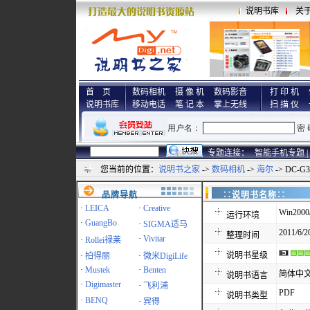
说明书库
关
首 页
数码相机
摄 像 机
数码影音
打 印 机
说明书库
移动电话
笔 记 本
掌上无线
扫 描 仪
专题连接：
智能手机专题 |
您当前的位置：
说明书之家
->
数码相机
->
海尔
-> DC-
品牌导航
∷说明书名称
·
LEICA
·
Creative
Win2000
运行环境
·
GuangBo
·
SIGMA适马
2011/6/2
整理时间
·
Vivitar
·
Rollei禄莱
说明书星级
·
拍得丽
·
微米DigiLife
·
Mustek
·
Benten
简体中
说明书语言
·
Digimaster
·
飞利浦
PDF
说明书类型
·
BENQ
·
宾得