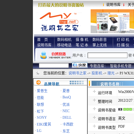
说明书库
关
首 页
数码相机
摄 像 机
数码影音
打 印 机
说明书库
移动电话
笔 记 本
掌上无线
扫 描 仪
专题连接：
智能手机专题 |
您当前的位置：
说明书之家
->
投影机
->
理光
-> PJ WX
品牌导航
∷说明书名称
·
爱普生
·
夏普
Win2000/W
运行环境
·
BenQ
·
佳能
2012/2/27 
整理时间
·
联想
·
优派
说明书星级
·
NEC
·
松下
·
SONY
·
DELL
英文
说明书语言
·
EIKI爱其
·
卡西欧
PDF
说明书类型
·
LG
·
东芝