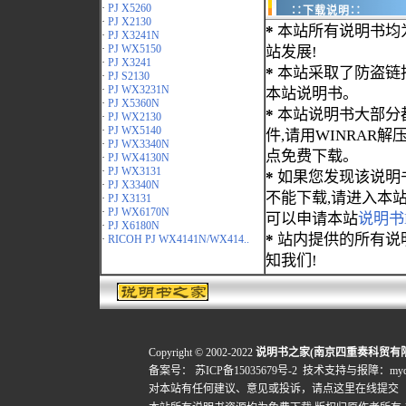
·
PJ X5260
∷下载说明∷
·
PJ X2130
*
本站所有说明书均
·
PJ X3241N
·
PJ WX5150
站发展!
·
PJ X3241
*
本站采取了防盗链
·
PJ S2130
·
PJ WX3231N
本站说明书。
·
PJ X5360N
*
本站说明书大部分都为
·
PJ WX2130
·
PJ WX5140
件,请用WINRAR解压
·
PJ WX3340N
点免费下载。
·
PJ WX4130N
·
PJ WX3131
*
如果您发现该说明
·
PJ X3340N
不能下载,请进入本
·
PJ X3131
·
PJ WX6170N
可以申请本站
说明书
·
PJ X6180N
*
站内提供的所有说
·
RICOH PJ WX4141N/WX414..
知我们!
Copyright © 2002-2022
说明书之家(南京四重奏科贸有
备案号：
苏ICP备15035679号-2
技术支持与报障：mydigi
对本站有任何建议、意见或投诉，
请点这里在线提交