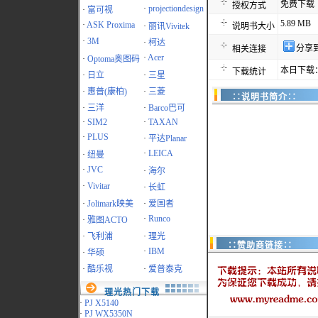
免费下载
授权方式
·
projectiondesign
·
富可视
5.89 MB
·
ASK Proxima
·
丽讯Vivitek
说明书大小
·
3M
·
柯达
分享
相关连接
·
Acer
·
Optoma奥图码
本日下载：
下载统计
·
日立
·
三星
·
惠普(康柏)
·
三菱
∷说明书简介∷
·
三洋
·
Barco巴可
·
SIM2
·
TAXAN
·
PLUS
·
平达Planar
·
LEICA
·
纽曼
·
JVC
·
海尔
·
Vivitar
·
长虹
·
Jolimark映美
·
爱国者
·
Runco
·
雅图ACTO
·
飞利浦
·
理光
∷赞助商链接∷
·
IBM
·
华硕
·
酷乐视
·
爱普泰克
理光热门下载
·
PJ X5140
·
PJ WX5350N