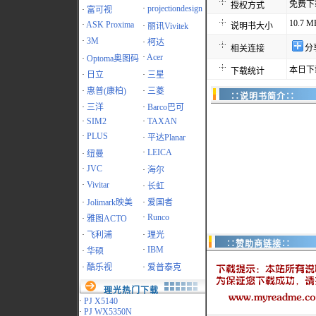
免费下
授权方式
·
projectiondesign
·
富可视
10.7 M
·
ASK Proxima
·
丽讯Vivitek
说明书大小
·
3M
·
柯达
分
相关连接
·
Acer
·
Optoma奥图码
本日下
下载统计
·
日立
·
三星
·
惠普(康柏)
·
三菱
∷说明书简介∷
·
三洋
·
Barco巴可
·
SIM2
·
TAXAN
·
PLUS
·
平达Planar
·
LEICA
·
纽曼
·
JVC
·
海尔
·
Vivitar
·
长虹
·
Jolimark映美
·
爱国者
·
Runco
·
雅图ACTO
·
飞利浦
·
理光
∷赞助商链接∷
·
IBM
·
华硕
·
酷乐视
·
爱普泰克
理光热门下载
·
PJ X5140
·
PJ WX5350N