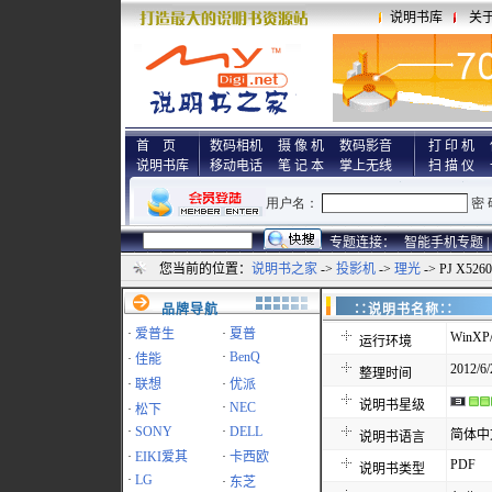
说明书库
关
首 页
数码相机
摄 像 机
数码影音
打 印 机
说明书库
移动电话
笔 记 本
掌上无线
扫 描 仪
专题连接：
智能手机专题 |
您当前的位置：
说明书之家
->
投影机
->
理光
-> PJ X52
品牌导航
∷说明书名称
·
爱普生
·
夏普
WinXP/
运行环境
·
BenQ
·
佳能
2012/6/
整理时间
·
联想
·
优派
说明书星级
·
NEC
·
松下
·
SONY
·
DELL
简体中
说明书语言
·
EIKI爱其
·
卡西欧
PDF
说明书类型
·
LG
·
东芝