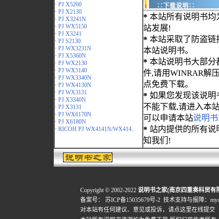
·
PJ X5260
∷下载说明∷
·
PJ X2130
*
本站所有说明书均
·
PJ X3241N
·
PJ WX5150
站发展!
·
PJ X3241
*
本站采取了防盗链
·
PJ S2130
·
PJ WX3231N
本站说明书。
·
PJ X5360N
*
本站说明书大部分都为
·
PJ WX2130
·
PJ WX5140
件,请用WINRAR解压
·
PJ WX3340N
点免费下载。
·
PJ WX4130N
·
PJ WX3131
*
如果您发现该说明
·
PJ X3340N
不能下载,请进入本
·
PJ X3131
·
PJ WX6170N
可以申请本站
说明书
·
PJ X6180N
*
站内提供的所有说
·
RICOH PJ WX4141N/WX414..
知我们!
Copyright © 2002-2022
说明书之家(南京四重奏科贸有
备案号：
苏ICP备15035679号-2
技术支持与报障：mydigi
对本站有任何建议、意见或投诉，
请点这里在线提交