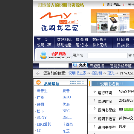
说明书库
关
首 页
数码相机
摄 像 机
数码影音
打 印 机
说明书库
移动电话
笔 记 本
掌上无线
扫 描 仪
专题连接：
智能手机专题 |
您当前的位置：
说明书之家
->
投影机
->
理光
-> PJ WX
品牌导航
∷说明书名称
·
爱普生
·
夏普
WinXP/Wi
运行环境
·
BenQ
·
佳能
2012/6/28
整理时间
·
联想
·
优派
说明书星级
·
NEC
·
松下
·
SONY
·
DELL
简体中文
说明书语言
·
EIKI爱其
·
卡西欧
PDF
说明书类型
·
LG
·
东芝