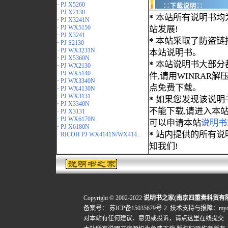
·
PJ X5260
∷下载说明∷
·
PJ X2130
*
本站所有说明书均
·
PJ X3241N
·
PJ WX5150
站发展!
·
PJ X3241
*
本站采取了防盗链
·
PJ S2130
·
PJ WX3231N
本站说明书。
·
PJ X5360N
*
本站说明书大部分都为
·
PJ WX2130
·
PJ WX5140
件,请用WINRAR解压
·
PJ WX3340N
点免费下载。
·
PJ WX4130N
·
PJ WX3131
*
如果您发现该说明
·
PJ X3340N
不能下载,请进入本
·
PJ X3131
·
PJ WX6170N
可以申请本站
说明书
·
PJ X6180N
*
站内提供的所有说
·
RICOH PJ WX4141N/WX414..
知我们!
Copyright © 2002-2022
说明书之家(南京四重奏科贸有
备案号：
苏ICP备15035679号-2
技术支持与报障：mydigi
对本站有任何建议、意见或投诉，
请点这里在线提交