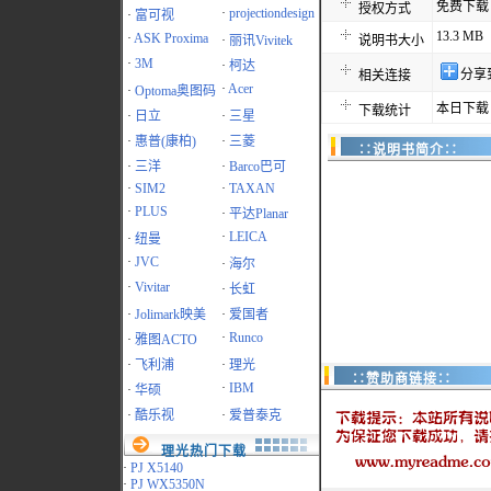
免费下载
授权方式
·
projectiondesign
·
富可视
13.3 MB
·
ASK Proxima
·
丽讯Vivitek
说明书大小
·
3M
·
柯达
分享
相关连接
·
Acer
·
Optoma奥图码
本日下载：
下载统计
·
日立
·
三星
·
惠普(康柏)
·
三菱
∷说明书简介∷
·
三洋
·
Barco巴可
·
SIM2
·
TAXAN
·
PLUS
·
平达Planar
·
LEICA
·
纽曼
·
JVC
·
海尔
·
Vivitar
·
长虹
·
Jolimark映美
·
爱国者
·
Runco
·
雅图ACTO
·
飞利浦
·
理光
∷赞助商链接∷
·
IBM
·
华硕
·
酷乐视
·
爱普泰克
理光热门下载
·
PJ X5140
·
PJ WX5350N