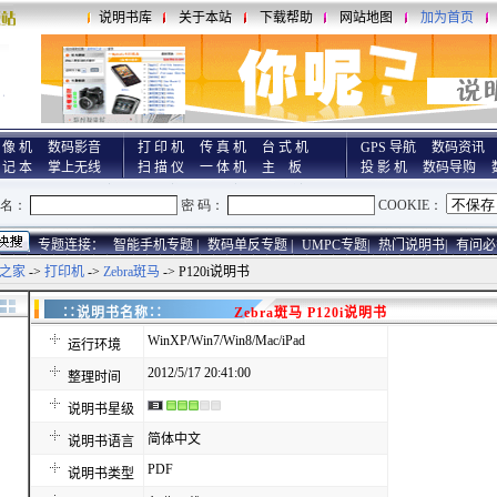
说明书库
关于本站
下载帮助
网站地图
加为首页
 像 机
数码影音
打 印 机
传 真 机
台 式 机
GPS 导航
数码资讯
 记 本
掌上无线
扫 描 仪
一 体 机
主 板
投 影 机
数码导购
专题连接：
智能手机专题 |
数码单反专题 |
UMPC专题|
热门说明书|
有问必
之家
->
打印机
->
Zebra斑马
-> P120i说明书
∷说明书名称∷
Zebra斑马 P120i说明书
WinXP/Win7/Win8/Mac/iPad
运行环境
2012/5/17 20:41:00
整理时间
说明书星级
简体中文
说明书语言
PDF
说明书类型