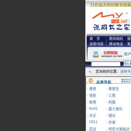
首 页
数码相机
摄
说明书库
移动电话
笔
您当前的位置：
说明书
品牌导航
·
惠普
·
爱普生
·
佳能
·
三星
·
联想
·
利盟
·
BenQ
·
富士施乐
·
方正
·
理光
·
DELL
·
京瓷
·
实达
·
柯尼卡美能达