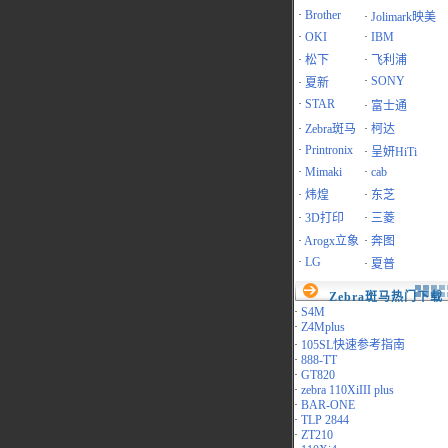
·
Brother
·
Jolimark映美
·
OKI
·
IBM
·
松下
·
飞利浦
·
SONY
·
夏新
·
STAR
·
富士通
·
Zebra斑马
·
柯达
·
Printronix
·
呈妍HiTi
·
Mimaki
·
cab
·
炜煌
·
东芝
·
3D打印
·
三菱
·
Arogx立象
·
奔图
·
LG
·
夏普
Zebra斑马热门下载
·
S4M
·
Z4Mplus
·
105SL快速参考指南
·
888-TT
·
GT820
·
zebra 110XiIII plus
·
BAR-ONE
·
TLP 2844
·
ZT210