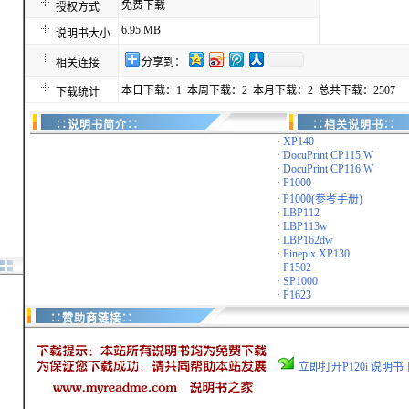
免费下载
授权方式
6.95 MB
说明书大小
分享到：
相关连接
本日下载：1 本周下载：2 本月下载：2 总共下载：2507
下载统计
∷说明书简介∷
∷相关说明书∷
·
XP140
·
DocuPrint CP115 W
·
DocuPrint CP116 W
·
P1000
·
P1000(参考手册)
·
LBP112
·
LBP113w
·
LBP162dw
·
Finepix XP130
·
P1502
·
SP1000
·
P1623
∷赞助商链接∷
立即打开P120i 说明