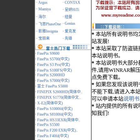
·
Argus
·
CONTAX
·
Mamiya
·
呈妍HiTi
·
海尔
·
纽曼
·
Genius
·
飞思PhaseOne
∷下载说明∷
·
影雅Insignia
·
爱克发
*
本站所有说明书均
·
宝丽来
·
先锋
站发展!
*
本站采取了防盗链
富士热门下载
·
FinePix S9600
本站说明书。
·
FinePix S5700(中文)
*
本站说明书大部分都为
·
FinePix S3 Pro(中文)
件,请用WINRAR解压
·
FinePix S100FS(中文)
·
FinePix S2000HD
点免费下载。
·
FinePix S7000(中文)
*
如果您发现该说明
·
富士 FinePix S5000
不能下载,请进入本
·
FINEPIX S2600HD(简体中..
·
FINEPIX S1770(简体中文..
可以申请本站
说明书
·
X-E2(简体中文)
*
站内提供的所有说
·
FinePix S1000fd(中文)
知我们!
·
FinePix S8100fd(中文)
·
FinePix HS33EXR(简体中..
·
FinePix S5500
·
FinePix F200 EXR(中文)..
·
FinePix F40fd(中文)