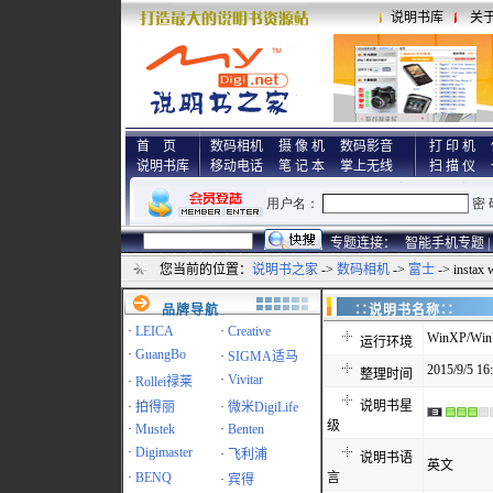
说明书库
关
首 页
数码相机
摄 像 机
数码影音
打 印 机
说明书库
移动电话
笔 记 本
掌上无线
扫 描 仪
专题连接：
智能手机专题 |
您当前的位置：
说明书之家
->
数码相机
->
富士
-> insta
品牌导航
∷说明书名称
·
LEICA
·
Creative
WinXP/Win7
运行环境
·
GuangBo
·
SIGMA适马
2015/9/5 16
整理时间
·
Vivitar
·
Rollei禄莱
说明书星
·
拍得丽
·
微米DigiLife
级
·
Mustek
·
Benten
·
Digimaster
·
飞利浦
说明书语
英文
·
BENQ
言
·
宾得