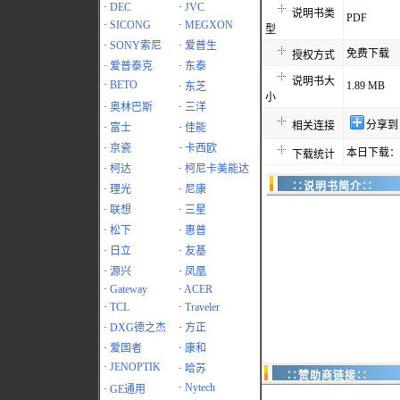
·
DEC
·
JVC
说明书类
PDF
·
SICONG
·
MEGXON
型
·
SONY索尼
·
爱普生
免费下载
授权方式
·
爱普泰克
·
东泰
说明书大
·
BETO
1.89 MB
·
东芝
小
·
奥林巴斯
·
三洋
分享到
相关连接
·
富士
·
佳能
·
京瓷
·
卡西欧
本日下载：1
下载统计
·
柯达
·
柯尼卡美能达
∷说明书简介∷
·
理光
·
尼康
·
联想
·
三星
·
松下
·
惠普
·
日立
·
友基
·
源兴
·
凤凰
·
Gateway
·
ACER
·
TCL
·
Traveler
·
DXG德之杰
·
方正
·
爱国者
·
康和
·
JENOPTIK
·
哈苏
∷赞助商链接∷
·
Nytech
·
GE通用