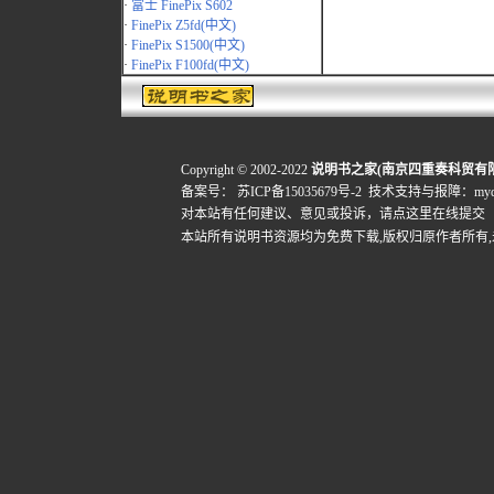
·
富士 FinePix S602
·
FinePix Z5fd(中文)
·
FinePix S1500(中文)
·
FinePix F100fd(中文)
Copyright © 2002-2022
说明书之家(南京四重奏科贸有
备案号：
苏ICP备15035679号-2
技术支持与报障：mydigi
对本站有任何建议、意见或投诉，
请点这里在线提交
本站所有说明书资源均为免费下载,版权归原作者所有