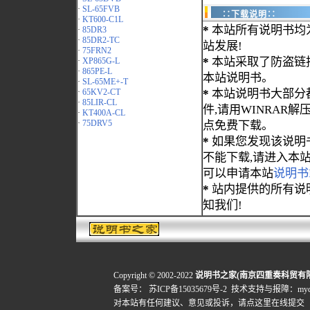
·
SL-65FVB
∷下载说明∷
·
KT600-C1L
*
本站所有说明书均
·
85DR3
·
85DR2-TC
站发展!
·
75FRN2
*
本站采取了防盗链
·
XP865G-L
·
865PE-L
本站说明书。
·
SL-65ME+-T
·
65KV2-CT
*
本站说明书大部分都为
·
85LIR-CL
件,请用WINRAR解压
·
KT400A-CL
·
75DRV5
点免费下载。
*
如果您发现该说明
不能下载,请进入本
可以申请本站
说明书
*
站内提供的所有说
知我们!
Copyright © 2002-2022
说明书之家(南京四重奏科贸有
备案号：
苏ICP备15035679号-2
技术支持与报障：mydigi
对本站有任何建议、意见或投诉，
请点这里在线提交