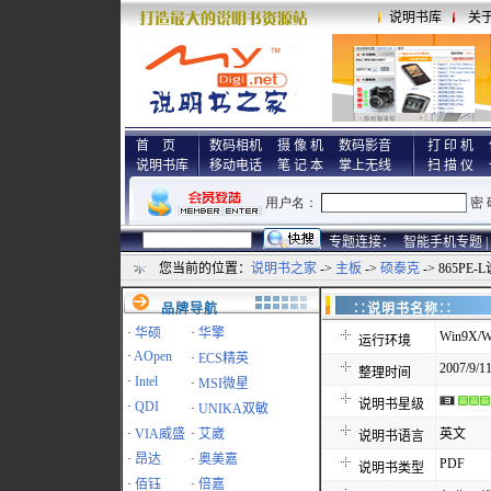
说明书库
关
首 页
数码相机
摄 像 机
数码影音
打 印 机
说明书库
移动电话
笔 记 本
掌上无线
扫 描 仪
专题连接：
智能手机专题 |
您当前的位置：
说明书之家
->
主板
->
硕泰克
-> 865PE
品牌导航
∷说明书名称
·
华硕
·
华擎
Win9X/W
运行环境
·
AOpen
·
ECS精英
2007/9/11
整理时间
·
Intel
·
MSI微星
说明书星级
·
QDI
·
UNIKA双敏
·
VIA威盛
·
艾崴
英文
说明书语言
·
昂达
·
奥美嘉
PDF
说明书类型
·
佰钰
·
倍嘉