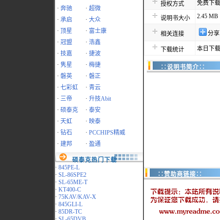
免费下
授权方式
·
奔驰
·
超微
2.45 MB
说明书大小
·
承启
·
大众
·
顶星
·
富士康
分享
相关连接
·
冠盟
·
浩鑫
本日下载
下载统计
·
技嘉
·
捷波
·
隽星
·
梅捷
∷说明书简介∷
·
磐英
·
磐正
·
七彩虹
·
青云
·
三帝
·
升技Abit
·
硕泰克
·
泰安
·
天虹
·
映泰
·
钻石
·
PCCHIPS精威
·
建邦
·
盈通
硕泰克热门下载
·
845PE-L
∷赞助商链接∷
·
SL-86SPE2
·
SL-65ME-T
·
KT400-C
·
75KAV/KAV-X
·
845GLI-L
·
85DR-TC
·
SL-65DVB