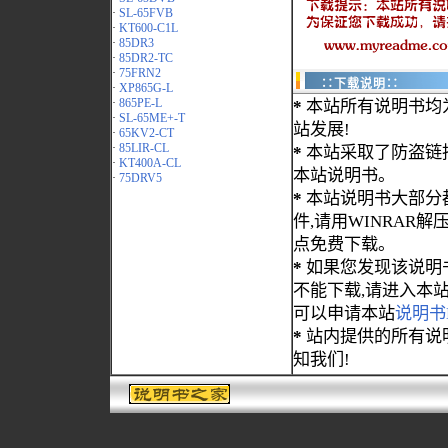
·
SL-65FVB
·
KT600-C1L
·
85DR3
·
85DR2-TC
·
75FRN2
∷下载说明∷
·
XP865G-L
·
865PE-L
*
本站所有说明书均
·
SL-65ME+-T
站发展!
·
65KV2-CT
·
85LIR-CL
*
本站采取了防盗链
·
KT400A-CL
本站说明书。
·
75DRV5
*
本站说明书大部分都为
件,请用WINRAR解压
点免费下载。
*
如果您发现该说明
不能下载,请进入本
可以申请本站
说明书
*
站内提供的所有说
知我们!