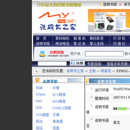
说明书库
关
首 页
数码相机
摄 像 机
数码影音
打 印 机
说明书库
移动电话
笔 记 本
掌上无线
扫 描 仪
专题连接：
智能手机专题 |
您当前的位置：
说明书之家
->
主板
->
硕泰克
-> XP865
品牌导航
∷说明书名称
·
华硕
·
华擎
Win9X/Win
运行环境
·
AOpen
·
ECS精英
2007/9/11 9
整理时间
·
Intel
·
MSI微星
说明书星
·
QDI
·
UNIKA双敏
级
·
VIA威盛
·
艾崴
说明书语
·
昂达
·
奥美嘉
英文
言
·
佰钰
·
倍嘉