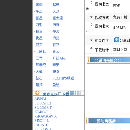
说明书类
·
奔驰
·
超微
PDF
型
·
承启
·
大众
免费下载
授权方式
·
顶星
·
富士康
·
冠盟
·
浩鑫
说明书大
4.05 MB
·
技嘉
·
捷波
小
·
隽星
·
梅捷
分享到
相关连接
·
磐英
·
磐正
本日下载：
下载统计
·
七彩虹
·
青云
·
三帝
·
升技Abit
∷说明书简介∷
·
硕泰克
·
泰安
·
天虹
·
映泰
·
钻石
·
PCCHIPS精威
·
建邦
·
盈通
硕泰克热门下载
·
845PE-L
·
SL-86SPE2
·
SL-65ME-T
·
KT400-C
·
75KAV/KAV-X
·
845GLI-L
∷赞助商链接∷
·
85DR-TC
·
SL-65DVB