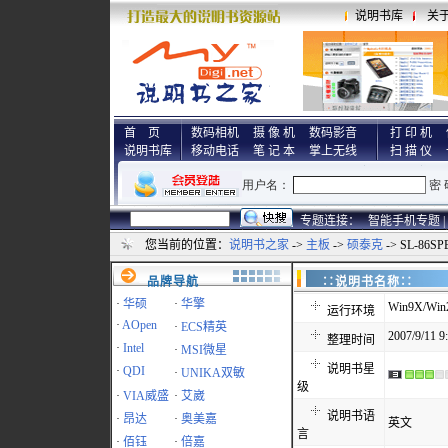
说明书库
关
首 页
数码相机
摄 像 机
数码影音
打 印 机
说明书库
移动电话
笔 记 本
掌上无线
扫 描 仪
专题连接：
智能手机专题 |
您当前的位置：
说明书之家
->
主板
->
硕泰克
-> SL-86
品牌导航
∷说明书名称
·
华硕
·
华擎
Win9X/Win
运行环境
·
AOpen
·
ECS精英
2007/9/11 9
整理时间
·
Intel
·
MSI微星
说明书星
·
QDI
·
UNIKA双敏
级
·
VIA威盛
·
艾崴
说明书语
·
昂达
·
奥美嘉
英文
言
·
佰钰
·
倍嘉