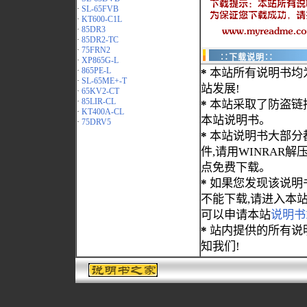
·
SL-65FVB
·
KT600-C1L
·
85DR3
·
85DR2-TC
·
75FRN2
∷下载说明∷
·
XP865G-L
·
865PE-L
*
本站所有说明书均
·
SL-65ME+-T
站发展!
·
65KV2-CT
·
85LIR-CL
*
本站采取了防盗链
·
KT400A-CL
本站说明书。
·
75DRV5
*
本站说明书大部分都为
件,请用WINRAR解压
点免费下载。
*
如果您发现该说明
不能下载,请进入本
可以申请本站
说明书
*
站内提供的所有说
知我们!