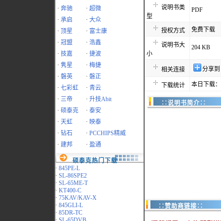
说明书类
·
奔驰
·
超微
PDF
型
·
承启
·
大众
免费下载
授权方式
·
顶星
·
富士康
·
冠盟
·
浩鑫
说明书大
204 KB
·
技嘉
·
捷波
小
·
隽星
·
梅捷
分享到
相关连接
·
磐英
·
磐正
本日下载：4
下载统计
·
七彩虹
·
青云
·
三帝
·
升技Abit
∷说明书简介∷
·
硕泰克
·
泰安
·
天虹
·
映泰
·
钻石
·
PCCHIPS精威
·
建邦
·
盈通
硕泰克热门下载
·
845PE-L
·
SL-86SPE2
·
SL-65ME-T
·
KT400-C
·
75KAV/KAV-X
·
845GLI-L
∷赞助商链接∷
·
85DR-TC
·
SL-65DVB