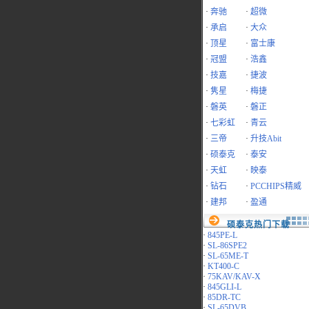
·
奔驰
·
超微
·
承启
·
大众
·
顶星
·
富士康
·
冠盟
·
浩鑫
·
技嘉
·
捷波
·
隽星
·
梅捷
·
磐英
·
磐正
·
七彩虹
·
青云
·
三帝
·
升技Abit
·
硕泰克
·
泰安
·
天虹
·
映泰
·
钻石
·
PCCHIPS精威
·
建邦
·
盈通
硕泰克热门下载
·
845PE-L
·
SL-86SPE2
·
SL-65ME-T
·
KT400-C
·
75KAV/KAV-X
·
845GLI-L
·
85DR-TC
·
SL-65DVB