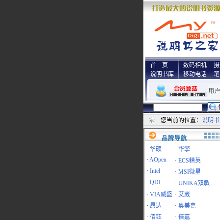
首 页
数码相机
摄
说明书库
移动电话
笔
您当前的位置：
说明书
品牌导航
·
华硕
·
华擎
·
AOpen
·
ECS精英
·
Intel
·
MSI微星
·
QDI
·
UNIKA双敏
·
VIA威盛
·
艾崴
·
昂达
·
奥美嘉
·
佰钰
·
倍嘉