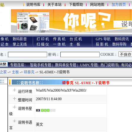
说明书库
关于本站
下载帮助
网站地图
加为首页
 像 机
数码影音
打 印 机
传 真 机
台 式 机
GPS 导航
数码资讯
 记 本
掌上无线
扫 描 仪
一 体 机
主 板
投 影 机
数码导购
专题连接：
智能手机专题 |
数码单反专题 |
UMPC专题|
热门说明书|
有问必
之家
->
主板
->
硕泰克
-> SL-65ME+-T说明书
∷说明书名称∷
硕泰克 SL-65ME+-T说明书
Win9X/Win2000/WinXP/Win2003/
运行环境
2007/9/11 8:44:00
整理时间
说明书星
级
说明书语
英文
言