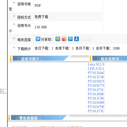
说明书类
PDF
型
免费下载
授权方式
说明书大
2.81 MB
小
分享到：
相关连接
本日下载：1 本周下载：1 本月下载：1 总共下载：3390
下载统计
∷说明书简介∷
∷相关说明书∷
·
Leica SL2-S
·
LEICA SL2
·
PT-SLX64C
·
PT-SLX74C
·
PT-SLW67C
·
PT-SLW77C
·
PT-SLZ71C
·
PT-SLX68C
·
PT-SLX76C
·
PT-SLW69C
·
PT-SLW79C
·
PT-SLZ73C
∷赞助商链接∷