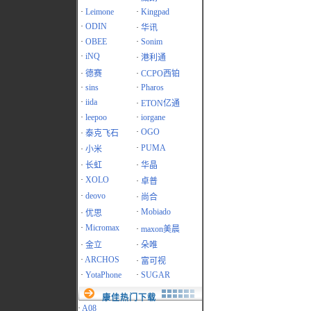
·
Leimone
·
Kingpad
·
ODIN
·
华讯
·
OBEE
·
Sonim
·
iNQ
·
港利通
·
德赛
·
CCPO西铂
·
sins
·
Pharos
·
iida
·
ETON亿通
·
leepoo
·
iorgane
·
OGO
·
泰克飞石
·
PUMA
·
小米
·
长虹
·
华晶
·
XOLO
·
卓普
·
deovo
·
尚合
·
Mobiado
·
优思
·
Micromax
·
maxon美晨
·
金立
·
朵唯
·
ARCHOS
·
富可视
·
YotaPhone
·
SUGAR
康佳热门下载
·
A08