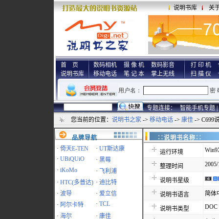
说明书库
关
首 页
数码相机
摄 像 机
数码影音
打 印 机
说明书库
移动电话
笔 记 本
掌上无线
扫 描 仪
专题连接：
智能手机专题 |
您当前的位置：
说明书之家
->
移动电话
->
康佳
-> C69
品牌导航
∷说明书名称
·
倚天E-TEN
·
UT斯达康
Win9
运行环境
·
UBiQUiO
·
黑莓
2005/
整理时间
·
iKoMo
·
飞利浦
说明书星级
·
HTC(多普达)
·
迪比特
·
波导
·
爱立信
简体
说明书语言
·
TCL
·
阿尔卡特
DOC
说明书类型
·
海尔
·
康佳