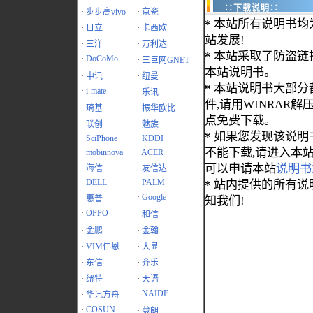
∷下载说明∷
·
步步高vivo
·
京瓷
*
本站所有说明书均
·
日立
·
卡西欧
站发展!
·
三洋
·
万利达
*
本站采取了防盗链
·
DoCoMo
·
三巨网GNET
本站说明书。
·
中讯
·
纽曼
*
本站说明书大部分都为
·
i-mate
·
乐讯
件,请用WINRAR解压
·
琦基
·
振华欧比
点免费下载。
·
联创
·
魅族
*
如果您发现该说明
·
SciPhone
·
KDDI
不能下载,请进入本
·
mobinnova
·
ACER
可以申请本站
说明书
·
海信
·
友信达
·
DELL
·
PALM
*
站内提供的所有说
·
Google
·
惠普
知我们!
·
OPPO
·
和信
·
金鹏
·
金翰
·
VIM伟恩
·
大显
·
东信
·
齐乐
·
纽特
·
天语
·
NAIDE
·
华讯方舟
·
COSUN
·
葳朗