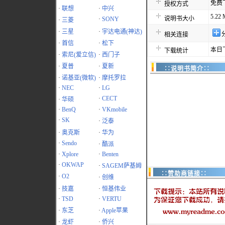
免费
授权方式
·
联想
·
中兴
5.22
说明书大小
·
SONY
·
三菱
·
三星
·
宇达电通(神达)
相关连接
·
首信
·
松下
本日
下载统计
·
索尼(爱立信)
·
西门子
·
夏普
·
夏新
∷说明书简介∷
·
诺基亚(微软)
·
摩托罗拉
·
NEC
·
LG
·
CECT
·
华硕
·
BenQ
·
VKmobile
·
SK
·
泛泰
·
奥克斯
·
华为
·
Sendo
·
酷派
·
Xplore
·
Benten
·
OKWAP
·
SAGEM萨基姆
∷赞助商链接∷
·
O2
·
创维
·
技嘉
·
恒基伟业
·
TSD
·
VERTU
·
东芝
·
Apple苹果
·
龙虾
·
侨兴