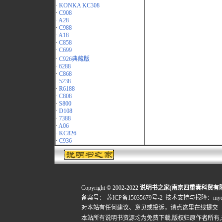
·
KONKA KC308
·
C908
·
A28
·
C988
·
A18
·
C858
·
C699
·
C926典藏版
·
6288
·
C868
·
5238
·
R6188
·
C808
·
S800
·
D108
·
7388
·
A06
·
KC826
·
C936
Copyright © 2002-2022
说明书之家(南京四重奏科贸有
备案号：
苏ICP备15035679号-2
技术支持与报障：mydigi
对本站有任何建议、意见或投诉，
请点这里在线提交
本站所有说明书资源均为免费下载,版权归原作者所有