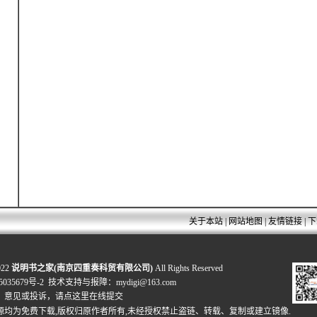
关于本站
|
网站地图
|
友情链接
|
下
022
说明书之家(南京四重奏科贸有限公司)
All Rights Reserved
035679号-2
技术支持与报障：mydigi@163.com
、意见或投诉，
请点这里在线提交
源均为免费下载,版权归原作者所有,未经授权禁止盗链、转载、复制或建立镜像.