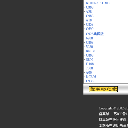
·
KONKA KC308
·
C908
·
A28
·
C988
·
A18
·
C858
·
C699
·
C926典藏版
·
6288
·
C868
·
5238
·
R6188
·
C808
·
S800
·
D108
·
7388
·
A06
·
KC826
·
C936
Copyright © 2002-2
备案号：
苏ICP备15
对本站有任何建议
本站所有说明书资