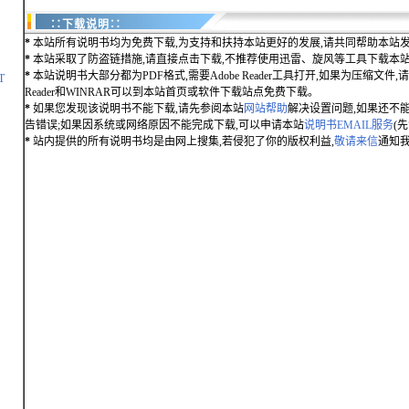
∷下载说明∷
*
本站所有说明书均为免费下载,为支持和扶持本站更好的发展,请共同帮助本站发
*
本站采取了防盗链措施,请直接点击下载,不推荐使用迅雷、旋风等工具下载本
*
本站说明书大部分都为PDF格式,需要Adobe Reader工具打开,如果为压缩文件,请用
T
Reader和WINRAR可以到本站首页或软件下载站点免费下载。
*
如果您发现该说明书不能下载,请先参阅本站
网站帮助
解决设置问题,如果还不
告错误;如果因系统或网络原因不能完成下载,可以申请本站
说明书EMAIL服务
(
*
站内提供的所有说明书均是由网上搜集,若侵犯了你的版权利益,
敬请来信
通知我