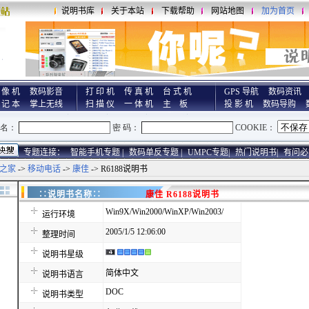
说明书库
关于本站
下载帮助
网站地图
加为首页
 像 机
数码影音
打 印 机
传 真 机
台 式 机
GPS 导航
数码资讯
 记 本
掌上无线
扫 描 仪
一 体 机
主 板
投 影 机
数码导购
专题连接：
智能手机专题 |
数码单反专题 |
UMPC专题|
热门说明书|
有问必
之家
->
移动电话
->
康佳
-> R6188说明书
∷说明书名称∷
康佳 R6188说明书
Win9X/Win2000/WinXP/Win2003/
运行环境
2005/1/5 12:06:00
整理时间
说明书星级
简体中文
说明书语言
DOC
说明书类型