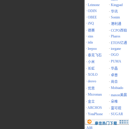
·
Leimone
·
Kingpad
·
ODIN
·
华讯
·
OBEE
·
Sonim
·
iNQ
·
港利通
·
德赛
·
CCPO西铂
·
sins
·
Pharos
·
iida
·
ETON亿通
·
leepoo
·
iorgane
·
OGO
·
泰克飞石
·
PUMA
·
小米
·
长虹
·
华晶
·
XOLO
·
卓普
·
deovo
·
尚合
·
Mobiado
·
优思
·
Micromax
·
maxon美晨
·
金立
·
朵唯
·
ARCHOS
·
富可视
·
YotaPhone
·
SUGAR
康佳热门下载
·
A08