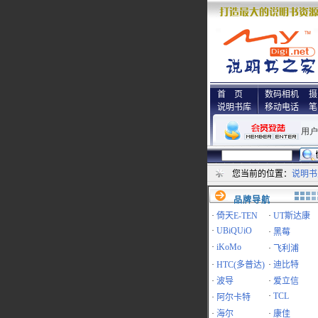
首 页
数码相机
摄
说明书库
移动电话
笔
您当前的位置：
说明书
品牌导航
·
倚天E-TEN
·
UT斯达康
·
UBiQUiO
·
黑莓
·
iKoMo
·
飞利浦
·
HTC(多普达)
·
迪比特
·
波导
·
爱立信
·
TCL
·
阿尔卡特
·
海尔
·
康佳