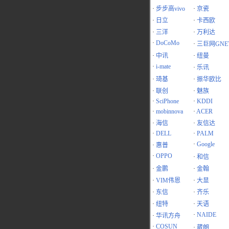
·
步步高vivo
·
京瓷
·
日立
·
卡西欧
·
三洋
·
万利达
·
DoCoMo
·
三巨网GNE
·
中讯
·
纽曼
·
i-mate
·
乐讯
·
琦基
·
振华欧比
·
联创
·
魅族
·
SciPhone
·
KDDI
·
mobinnova
·
ACER
·
海信
·
友信达
·
DELL
·
PALM
·
Google
·
惠普
·
OPPO
·
和信
·
金鹏
·
金翰
·
VIM伟恩
·
大显
·
东信
·
齐乐
·
纽特
·
天语
·
NAIDE
·
华讯方舟
·
COSUN
·
葳朗