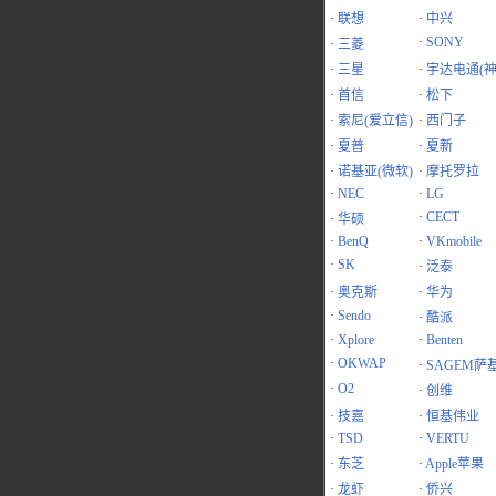
·
联想
·
中兴
·
SONY
·
三菱
·
三星
·
宇达电通(神
·
首信
·
松下
·
索尼(爱立信)
·
西门子
·
夏普
·
夏新
·
诺基亚(微软)
·
摩托罗拉
·
NEC
·
LG
·
CECT
·
华硕
·
BenQ
·
VKmobile
·
SK
·
泛泰
·
奥克斯
·
华为
·
Sendo
·
酷派
·
Xplore
·
Benten
·
OKWAP
·
SAGEM萨
·
O2
·
创维
·
技嘉
·
恒基伟业
·
TSD
·
VERTU
·
东芝
·
Apple苹果
·
龙虾
·
侨兴