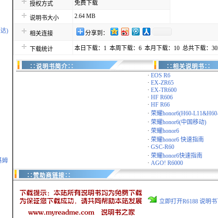
免费下载
授权方式
2.64 MB
说明书大小
达)
分享到：
相关连接
本日下载：1 本周下载：6 本月下载：10 总共下载：30
下载统计
∷说明书简介∷
∷相关说明书∷
·
EOS R6
·
EX-ZR65
·
EX-TR600
·
HF R606
·
HF R66
·
荣耀honor6(H60-L11&H60-
·
荣耀honor6(中国移动)
·
荣耀honor6
·
荣耀honor6 快速指南
·
GSC-R60
·
荣耀honor6快速指南
基姆
·
AGO! R6000
∷赞助商链接∷
立即打开R6188 说明