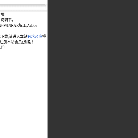
展!
站说明书。
WINRAR解压,Adobe
能下载,请进入本站
有求必应
报
先注册本站会员),谢谢！
们!