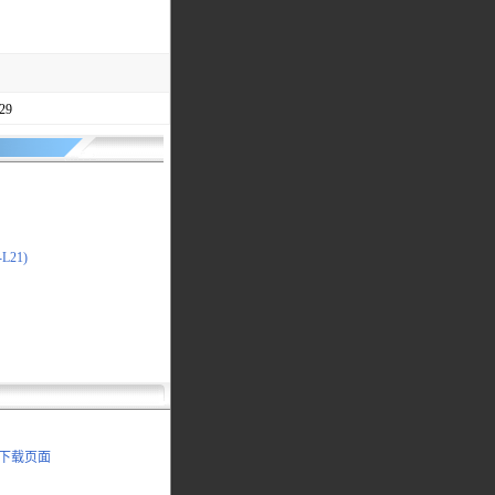
29
L21)
书下载页面