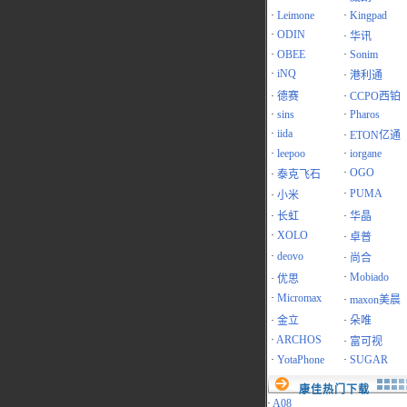
·
Leimone
·
Kingpad
·
ODIN
·
华讯
·
OBEE
·
Sonim
·
iNQ
·
港利通
·
德赛
·
CCPO西铂
·
sins
·
Pharos
·
iida
·
ETON亿通
·
leepoo
·
iorgane
·
OGO
·
泰克飞石
·
PUMA
·
小米
·
长虹
·
华晶
·
XOLO
·
卓普
·
deovo
·
尚合
·
Mobiado
·
优思
·
Micromax
·
maxon美晨
·
金立
·
朵唯
·
ARCHOS
·
富可视
·
YotaPhone
·
SUGAR
康佳热门下载
·
A08