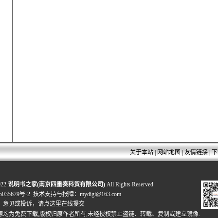
关于本站
|
网站地图
|
友情链接
|
下
022
说明书之家(南京四重奏科贸有限公司)
All Rights Reserved
035679号-2
技术支持与报障：mydigi@163.com
、意见或投诉，
请点这里在线提交
源均为免费下载,版权归原作者所有,未经授权禁止盗链、转载、复制或建立镜像.