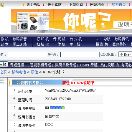
说明书库
关于本站
下载帮助
网站地图
加为首页
 像 机
数码影音
打 印 机
传 真 机
台 式 机
GPS 导航
数码资讯
 记 本
掌上无线
扫 描 仪
一 体 机
主 板
投 影 机
数码导购
专题连接：
智能手机专题 |
数码单反专题 |
UMPC专题|
热门说明书|
有问必
之家
->
移动电话
->
康佳
-> KC826说明书
∷说明书名称∷
康佳 KC826说明书
Win9X/Win2000/WinXP/Win2003/
运行环境
2005/4/1 17:22:00
整理时间
说明书星级
简体中文
说明书语言
DOC
说明书类型