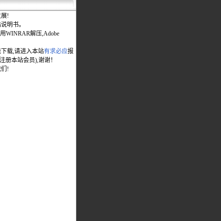
展!
站说明书。
WINRAR解压,Adobe
能下载,请进入本站
有求必应
报
先注册本站会员),谢谢！
们!