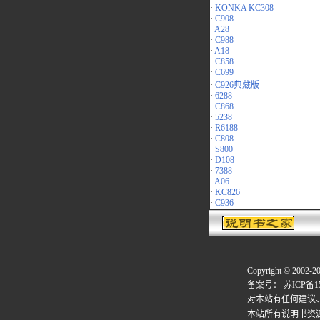
·
KONKA KC308
·
C908
·
A28
·
C988
·
A18
·
C858
·
C699
·
C926典藏版
·
6288
·
C868
·
5238
·
R6188
·
C808
·
S800
·
D108
·
7388
·
A06
·
KC826
·
C936
Copyright © 2002-2
备案号：
苏ICP备15
对本站有任何建议
本站所有说明书资