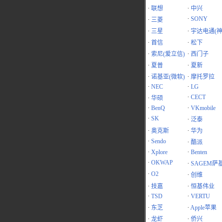
·
联想
·
中兴
·
SONY
·
三菱
·
三星
·
宇达电通(神
·
首信
·
松下
·
索尼(爱立信)
·
西门子
·
夏普
·
夏新
·
诺基亚(微软)
·
摩托罗拉
·
NEC
·
LG
·
CECT
·
华硕
·
BenQ
·
VKmobile
·
SK
·
泛泰
·
奥克斯
·
华为
·
Sendo
·
酷派
·
Xplore
·
Benten
·
OKWAP
·
SAGEM萨
·
O2
·
创维
·
技嘉
·
恒基伟业
·
TSD
·
VERTU
·
东芝
·
Apple苹果
·
龙虾
·
侨兴