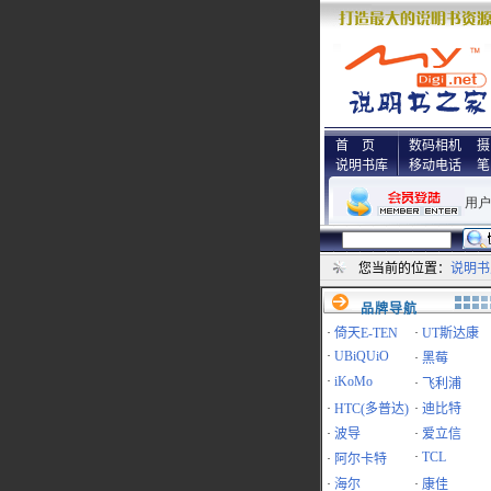
首 页
数码相机
摄
说明书库
移动电话
笔
您当前的位置：
说明书
品牌导航
·
倚天E-TEN
·
UT斯达康
·
UBiQUiO
·
黑莓
·
iKoMo
·
飞利浦
·
HTC(多普达)
·
迪比特
·
波导
·
爱立信
·
TCL
·
阿尔卡特
·
海尔
·
康佳