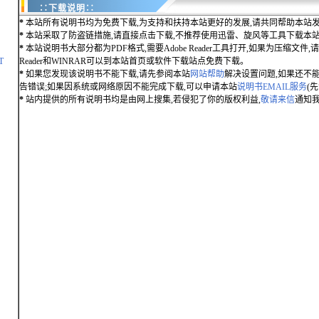
∷下载说明∷
*
本站所有说明书均为免费下载,为支持和扶持本站更好的发展,请共同帮助本站发
*
本站采取了防盗链措施,请直接点击下载,不推荐使用迅雷、旋风等工具下载本
*
本站说明书大部分都为PDF格式,需要Adobe Reader工具打开,如果为压缩文件,请用
T
Reader和WINRAR可以到本站首页或软件下载站点免费下载。
*
如果您发现该说明书不能下载,请先参阅本站
网站帮助
解决设置问题,如果还不
告错误;如果因系统或网络原因不能完成下载,可以申请本站
说明书EMAIL服务
(
*
站内提供的所有说明书均是由网上搜集,若侵犯了你的版权利益,
敬请来信
通知我