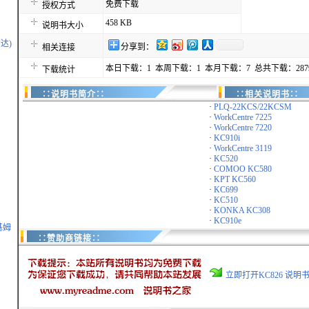
免费下载
授权方式
458 KB
说明书大小
达)
分享到：
相关连接
本日下载：1 本周下载：1 本月下载：7 总共下载：287
下载统计
∷说明书简介∷
∷相关说明书∷
·
PLQ-22KCS/22KCSM
·
WorkCentre 7225
·
WorkCentre 7220
·
KC910i
·
WorkCentre 3119
·
KC520
·
COMOO KC580
·
KPT KC560
·
KC699
·
KC510
·
KONKA KC308
·
KC910e
基姆
∷赞助商链接∷
立即打开KC826 说明