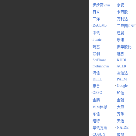
·
步步高vivo
·
京瓷
·
日立
·
卡西欧
·
三洋
·
万利达
·
DoCoMo
·
三巨网GNE
·
中讯
·
纽曼
·
i-mate
·
乐讯
·
琦基
·
振华欧比
·
联创
·
魅族
·
SciPhone
·
KDDI
·
mobinnova
·
ACER
·
海信
·
友信达
·
DELL
·
PALM
·
Google
·
惠普
·
OPPO
·
和信
·
金鹏
·
金翰
·
VIM伟恩
·
大显
·
东信
·
齐乐
·
纽特
·
天语
·
NAIDE
·
华讯方舟
·
COSUN
·
葳朗