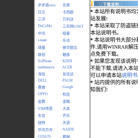
∷下载说明∷
·
步步高vivo
·
京瓷
*
本站所有说明书均
·
日立
·
卡西欧
站发展!
·
三洋
·
万利达
*
本站采取了防盗链
·
DoCoMo
·
三巨网GNET
本站说明书。
·
中讯
·
纽曼
*
本站说明书大部分都为
·
i-mate
·
乐讯
件,请用WINRAR解压
·
琦基
·
振华欧比
点免费下载。
·
联创
·
魅族
*
如果您发现该说明
·
SciPhone
·
KDDI
·
mobinnova
·
ACER
不能下载,请进入本
·
海信
·
友信达
可以申请本站
说明书
·
DELL
·
PALM
*
站内提供的所有说
·
Google
·
惠普
知我们!
·
OPPO
·
和信
·
金鹏
·
金翰
·
VIM伟恩
·
大显
·
东信
·
齐乐
·
纽特
·
天语
·
NAIDE
·
华讯方舟
·
COSUN
·
葳朗