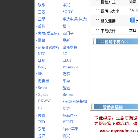
免费
授权方式
·
联想
·
中兴
732 
说明书大小
·
SONY
·
三菱
·
三星
·
宇达电通(神达)
相关连接
·
首信
·
松下
本日
下载统计
·
索尼(爱立信)
·
西门子
·
夏普
·
夏新
∷说明书简介∷
·
诺基亚(微软)
·
摩托罗拉
·
NEC
·
LG
·
CECT
·
华硕
·
BenQ
·
VKmobile
·
SK
·
泛泰
·
奥克斯
·
华为
·
Sendo
·
酷派
·
Xplore
·
Benten
·
OKWAP
·
SAGEM萨基姆
∷赞助商链接∷
·
O2
·
创维
·
技嘉
·
恒基伟业
·
TSD
·
VERTU
·
东芝
·
Apple苹果
·
龙虾
·
侨兴