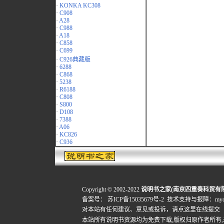
·
KONKA KC308
·
C908
·
A28
·
C988
·
A18
·
C858
·
C699
·
C926典藏版
·
6288
·
C868
·
5238
·
R6188
·
C808
·
S800
·
D108
·
7388
·
A06
·
KC826
·
C936
Copyright © 2002-2022
说明书之家(南京四重奏科贸有
备案号：
苏ICP备15035679号-2
技术支持与报障：mydigi
对本站有任何建议、意见或投诉，
请点这里在线提交
本站所有说明书资源均为免费下载,版权归原作者所有