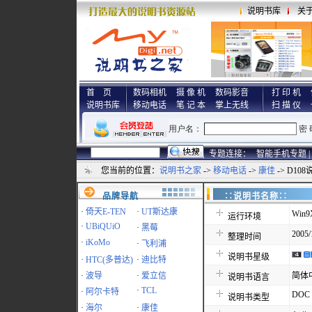
说明书库
关
首 页
数码相机
摄 像 机
数码影音
打 印 机
说明书库
移动电话
笔 记 本
掌上无线
扫 描 仪
专题连接：
智能手机专题 |
您当前的位置：
说明书之家
->
移动电话
->
康佳
-> D10
品牌导航
∷说明书名称
·
倚天E-TEN
·
UT斯达康
Win9
运行环境
·
UBiQUiO
·
黑莓
2005/
整理时间
·
iKoMo
·
飞利浦
说明书星级
·
HTC(多普达)
·
迪比特
·
波导
·
爱立信
简体
说明书语言
·
TCL
·
阿尔卡特
DOC
说明书类型
·
海尔
·
康佳