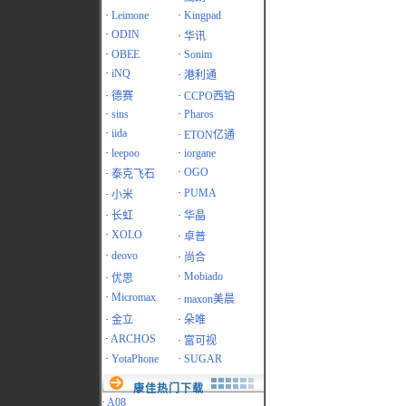
·
Leimone
·
Kingpad
·
ODIN
·
华讯
·
OBEE
·
Sonim
·
iNQ
·
港利通
·
德赛
·
CCPO西铂
·
sins
·
Pharos
·
iida
·
ETON亿通
·
leepoo
·
iorgane
·
OGO
·
泰克飞石
·
PUMA
·
小米
·
长虹
·
华晶
·
XOLO
·
卓普
·
deovo
·
尚合
·
Mobiado
·
优思
·
Micromax
·
maxon美晨
·
金立
·
朵唯
·
ARCHOS
·
富可视
·
YotaPhone
·
SUGAR
康佳热门下载
·
A08