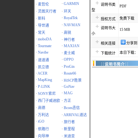
·
GARMIN
·
麦哲伦
说明书类
PDF
型
·
灵图天行者
·
环天
·
RoyalTek
·
新科
免费下载
授权方式
·
NAVMAN
·
导世通
说明书大
15 MB
·
常天
·
高锐
小
·
moboDA
·
神行者
分享到
相关连接
·
Tourmate
·
MAXIAN
·
Navibe
本日下载：1
·
麦士威
下载统计
·
OPPO
·
道道通
∷说明书简介∷
·
ProGin
·
凯立德
·
ACER
·
Route66
·
MapKing
·
HiSCP胜景
·
P-LINK
·
GoNav
·
MAG
·
SONY索尼
·
西门子威迪欧
·
方正
·
高德
·
Bcom丞信
·
万利达
·
ARRIVAL道达
·
iGO
·
旅行者
·
依路行
·
新里程
·
向导神
·
米迪亚