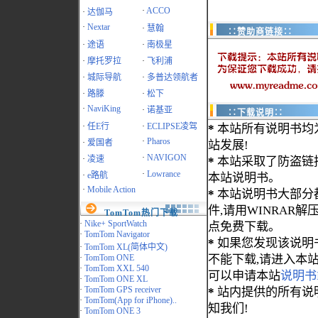
·
ACCO
·
达伽马
·
Nextar
·
慧翰
∷赞助商链接∷
·
途语
·
南极星
·
摩托罗拉
·
飞利浦
·
城际导航
·
多普达领航者
·
路滕
·
松下
·
NaviKing
·
诺基亚
∷下载说明∷
·
任E行
·
ECLIPSE凌驾
*
本站所有说明书均
·
Pharos
·
爱国者
站发展!
·
NAVIGON
·
凌速
*
本站采取了防盗链
·
Lowrance
·
e路航
本站说明书。
·
Mobile Action
*
本站说明书大部分都为
件,请用WINRAR解压
TomTom热门下载
·
Nike+ SportWatch
点免费下载。
·
TomTom Navigator
*
如果您发现该说明
·
TomTom XL(简体中文)
·
TomTom ONE
不能下载,请进入本
·
TomTom XXL 540
可以申请本站
说明书
·
TomTom ONE XL
·
TomTom GPS receiver
*
站内提供的所有说
·
TomTom(App for iPhone)..
知我们!
·
TomTom ONE 3