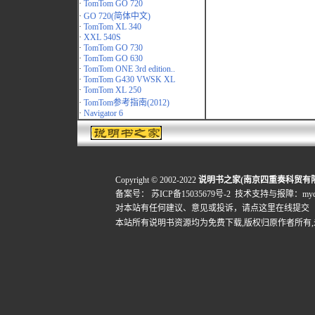
·
TomTom GO 720
·
GO 720(简体中文)
·
TomTom XL 340
·
XXL 540S
·
TomTom GO 730
·
TomTom GO 630
·
TomTom ONE 3rd edition..
·
TomTom G430 VWSK XL
·
TomTom XL 250
·
TomTom参考指南(2012)
·
Navigator 6
Copyright © 2002-2022
说明书之家(南京四重奏科贸有
备案号：
苏ICP备15035679号-2
技术支持与报障：mydigi
对本站有任何建议、意见或投诉，
请点这里在线提交
本站所有说明书资源均为免费下载,版权归原作者所有