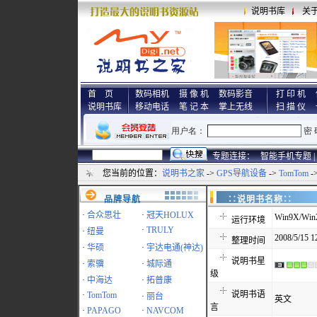
说明书库
关
首 页
数码相机
摄 像 机
数码影音
打 印 机
说明书库
移动电话
笔 记 本
掌上无线
扫 描 仪
专题连接：
智能手机专题 |
您当前的位置：
说明书之家
->
GPS导航设备
->
TomTom
-
品牌导航
∷说明书名称
·
合众思壮
·
冠天HOLUX
Win9X/Win
运行环境
·
TRULY
·
纽曼
2008/5/15 1
整理时间
·
华硕
·
宇达电通(神达)
说明书星
·
索骥
·
城际通
级
·
中海达
·
拓普康
说明书语
·
TomTom
·
丽台
英文
言
·
PAPAGO
·
NAVCOM