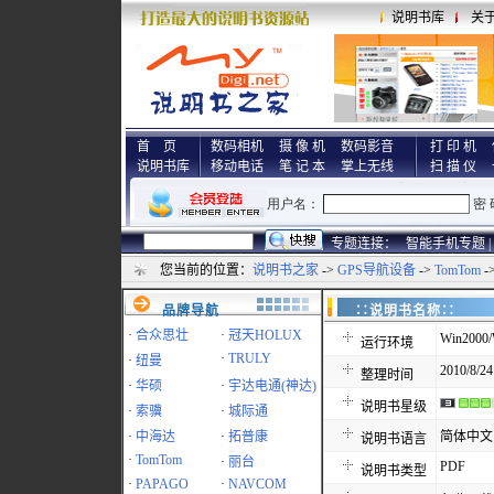
说明书库
关
首 页
数码相机
摄 像 机
数码影音
打 印 机
说明书库
移动电话
笔 记 本
掌上无线
扫 描 仪
专题连接：
智能手机专题 |
您当前的位置：
说明书之家
->
GPS导航设备
->
TomTom
-
品牌导航
∷说明书名称
·
合众思壮
·
冠天HOLUX
Win2000/
运行环境
·
TRULY
·
纽曼
2010/8/24
整理时间
·
华硕
·
宇达电通(神达)
说明书星级
·
索骥
·
城际通
·
中海达
·
拓普康
简体中文
说明书语言
·
TomTom
·
丽台
PDF
说明书类型
·
PAPAGO
·
NAVCOM