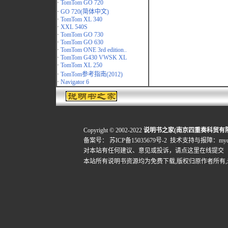
·
TomTom GO 720
·
GO 720(简体中文)
·
TomTom XL 340
·
XXL 540S
·
TomTom GO 730
·
TomTom GO 630
·
TomTom ONE 3rd edition..
·
TomTom G430 VWSK XL
·
TomTom XL 250
·
TomTom参考指南(2012)
·
Navigator 6
Copyright © 2002-2022
说明书之家(南京四重奏科贸有
备案号：
苏ICP备15035679号-2
技术支持与报障：mydigi
对本站有任何建议、意见或投诉，
请点这里在线提交
本站所有说明书资源均为免费下载,版权归原作者所有