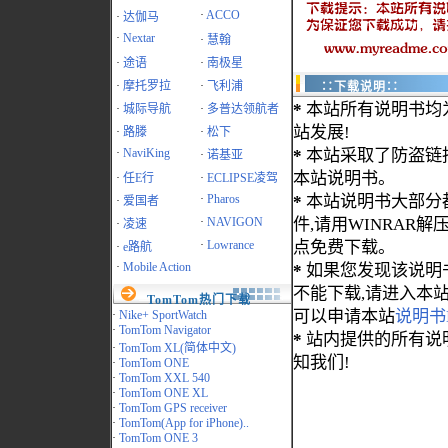
·
ACCO
·
达伽马
·
Nextar
·
慧翰
·
途语
·
南极星
·
摩托罗拉
·
飞利浦
∷下载说明∷
*
本站所有说明书均
·
城际导航
·
多普达领航者
站发展!
·
路滕
·
松下
·
NaviKing
*
本站采取了防盗链
·
诺基亚
本站说明书。
·
任E行
·
ECLIPSE凌驾
·
Pharos
*
本站说明书大部分都为
·
爱国者
·
NAVIGON
件,请用WINRAR解压
·
凌速
·
Lowrance
点免费下载。
·
e路航
·
Mobile Action
*
如果您发现该说明
不能下载,请进入本
TomTom热门下载
可以申请本站
说明书
·
Nike+ SportWatch
·
TomTom Navigator
*
站内提供的所有说
·
TomTom XL(简体中文)
知我们!
·
TomTom ONE
·
TomTom XXL 540
·
TomTom ONE XL
·
TomTom GPS receiver
·
TomTom(App for iPhone)..
·
TomTom ONE 3