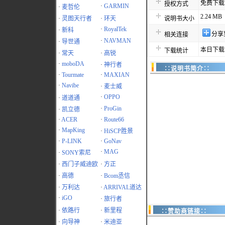
免费下载
授权方式
·
GARMIN
·
麦哲伦
2.24 MB
·
灵图天行者
·
环天
说明书大小
·
RoyalTek
·
新科
分享
相关连接
·
NAVMAN
·
导世通
本日下载
下载统计
·
常天
·
高锐
·
moboDA
·
神行者
∷说明书简介∷
·
Tourmate
·
MAXIAN
·
Navibe
·
麦士威
·
OPPO
·
道道通
·
ProGin
·
凯立德
·
ACER
·
Route66
·
MapKing
·
HiSCP胜景
·
P-LINK
·
GoNav
·
MAG
·
SONY索尼
·
西门子威迪欧
·
方正
·
高德
·
Bcom丞信
·
万利达
·
ARRIVAL道达
·
iGO
·
旅行者
·
依路行
·
新里程
∷赞助商链接∷
·
向导神
·
米迪亚