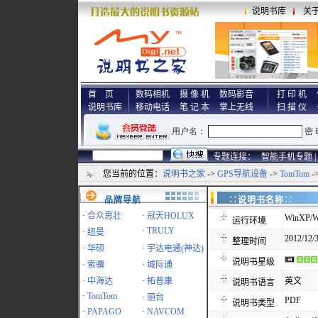
说明书库
关
首 页
数码相机
摄 像 机
数码影音
打 印 机
说明书库
移动电话
笔 记 本
掌上无线
扫 描 仪
专题连接：
智能手机专题 |
您当前的位置：
说明书之家
->
GPS导航设备
->
TomTom
-
品牌导航
∷说明书名称
·
合众思壮
·
冠天HOLUX
WinXP/W
运行环境
·
TRULY
·
纽曼
2012/12/3
整理时间
·
华硕
·
宇达电通(神达)
说明书星级
·
索骥
·
城际通
·
中海达
·
拓普康
英文
说明书语言
·
TomTom
·
丽台
PDF
说明书类型
·
PAPAGO
·
NAVCOM