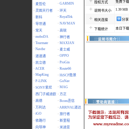
免费下
授权方式
·
GARMIN
·
麦哲伦
1.39 MB
·
灵图天行者
·
环天
说明书大小
·
RoyalTek
·
新科
分享
相关连接
·
NAVMAN
·
导世通
本日下载
下载统计
·
常天
·
高锐
·
moboDA
·
神行者
∷说明书简介∷
·
Tourmate
·
MAXIAN
·
Navibe
·
麦士威
·
OPPO
·
道道通
·
ProGin
·
凯立德
·
ACER
·
Route66
·
MapKing
·
HiSCP胜景
·
P-LINK
·
GoNav
·
MAG
·
SONY索尼
·
西门子威迪欧
·
方正
·
高德
·
Bcom丞信
∷赞助商链接∷
·
万利达
·
ARRIVAL道达
·
iGO
·
旅行者
·
依路行
·
新里程
·
向导神
·
米迪亚