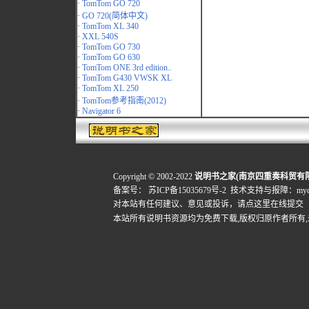
·
TomTom GO 720
·
GO 720(简体中文)
·
TomTom XL 340
·
XXL 540S
·
TomTom GO 730
·
TomTom GO 630
·
TomTom ONE 3rd edition..
·
TomTom G430 VWSK XL
·
TomTom XL 250
·
TomTom参考指南(2012)
·
Navigator 6
Copyright © 2002-2022
说明书之家(南京四重奏科贸有
备案号：
苏ICP备15035679号-2
技术支持与报障：mydigi
对本站有任何建议、意见或投诉，
请点这里在线提交
本站所有说明书资源均为免费下载,版权归原作者所有