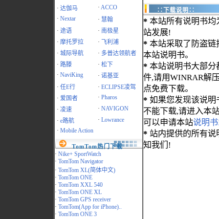
·
ACCO
·
达伽马
∷下载说明∷
·
Nextar
·
慧翰
*
本站所有说明书均
·
途语
·
南极星
站发展!
·
摩托罗拉
·
飞利浦
*
本站采取了防盗链
·
城际导航
·
多普达领航者
本站说明书。
·
路滕
·
松下
*
本站说明书大部分都为
·
NaviKing
·
诺基亚
件,请用WINRAR解压
·
任E行
·
ECLIPSE凌驾
点免费下载。
·
Pharos
·
爱国者
*
如果您发现该说明
·
NAVIGON
·
凌速
不能下载,请进入本
·
Lowrance
·
e路航
可以申请本站
说明书
·
Mobile Action
*
站内提供的所有说
知我们!
TomTom热门下载
·
Nike+ SportWatch
·
TomTom Navigator
·
TomTom XL(简体中文)
·
TomTom ONE
·
TomTom XXL 540
·
TomTom ONE XL
·
TomTom GPS receiver
·
TomTom(App for iPhone)..
·
TomTom ONE 3